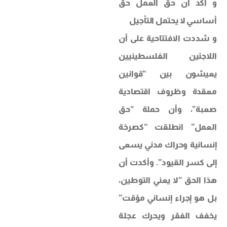
​و اكد ان حق العمل حق
أساسي لا يحتمل التأجيل
​و شددت الافتتاحية على أن
اللاجئين الفلسطينيين
يعيشون بين “قوانين
معقدة وظروف اقتصادية
صعبة”، وأن حملة “حق
العمل” انطلقت “كصرخة
إنسانية وحراك مدني يسعى
إلى كسر القيود”. وأكدت أن
هذا الحق “لا يعني التوطين،
بل هو إجراء إنساني مؤقت”
يخفف الفقر ويحرك عجلة