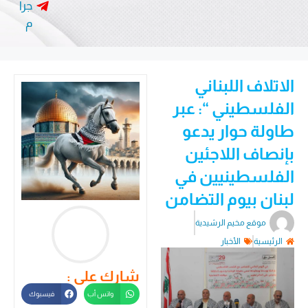
جرا
م
الاتلاف اللبناني
الفلسطيني “: عبر
طاولة حوار يدعو
بإنصاف اللاجئين
الفلسطينيين في
لبنان بيوم التضامن
موقع مخيم الرشيدية
الرئيسية
الأخبار
شارك على :
واتس أب
فيسبوك