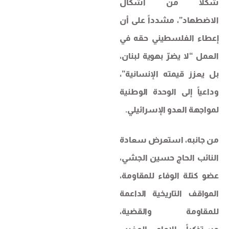
شكلاً من أشكال
الاضطهاد”، مشدداً على أن
إعطاء الفلسطيني حقه في
العمل “لا يضرّ بهوية لبنان،
بل يعزز قيمته الإنسانية”،
وداعياً إلى الوحدة الوطنية
لمواجهة العدو الإسرائيلي.
​من جانبه، استعرض سعادة
النائب الحاج حسين الجشي،
عضو كتلة الوفاء للمقاومة،
المواقف التاريخية الداعمة
للمقاومة والقضية،