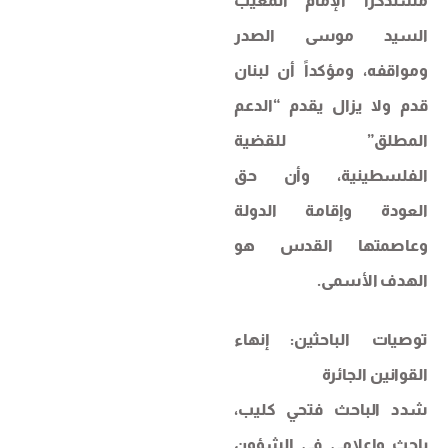
مستذكراً الإمام المغيب
السيد موسى الصدر
ومواقفه، ومؤكداً أن لبنان
قدم ولا يزال يقدم “الدعم
المطلق” للقضية
الفلسطينية، وأن حق
العودة وإقامة الدولة
وعاصمتها القدس هو
الهدف الأسمى.
​توصيات الباحثين: إنهاء
القوانين الجائرة
​شدد الباحث فتحي كليب،
باحث وإعلامي في الشؤون