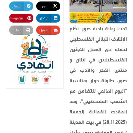
تويتر
تيليغرام
لينكد إن
بين تريست
​​تحت رعاية بلدية صور، نظّم
الأيميل
طباعة
الإئتلاف اللبناني الفلسطيني
لحملة حق العمل للاجئين
الفلسطينيين في لبنان و
منتدى الفكر والأدب في
صور، طاولة حوار بمناسبة
“اليوم العالمي للتضامن مع
الشعب الفلسطيني”. وقد
انعقدت الفعالية الجمعة
(28.11.2025) في بيت المدينة
/ قصر المملوك بصور، وأدار