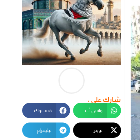
شارك على :
واتس أب
فيسبوك
تويتر
تيليغرام