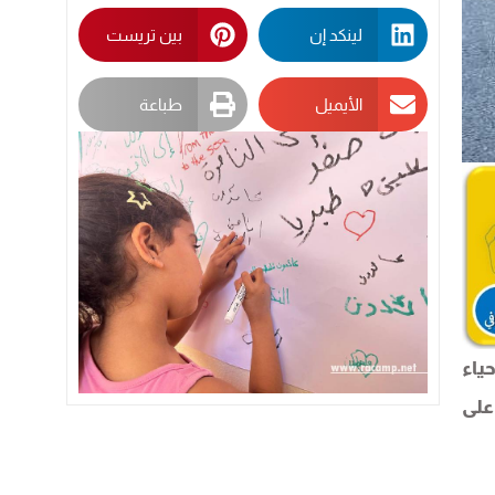
لينكد إن
بين تريست
الأيميل
طباعة
ياء
على