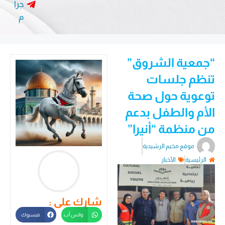
جرا
م
“جمعية الشروق”
تنظم جلسات
توعوية حول صحة
الأم والطفل بدعم
من منظمة “أنيرا”
موقع مخيم الرشيدية
الرئيسية
الأخبار
شارك على :
واتس أب
فيسبوك