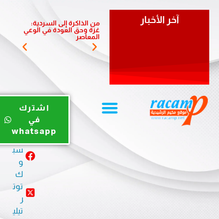
آخر الأخبار
من الذاكرة إلى السردية:
يوم ري
غزة وحق العودة في الوعي
الضبية 
المعاصر
المخيم
يوت
اشترك
يو
في
ب
whatsapp
في
سب
و
ك
توت
ر
تيلي