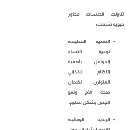
تناولت الجلسات محاور
حيوية شملت:
التغذية السليمة:
توعية النساء
الحوامل بأهمية
النظام الغذائي
المتوازن لضمان
صحة الأم ونمو
الجنين بشكل سليم.
الرعاية الوقائية:
تقديم إرشادات حول