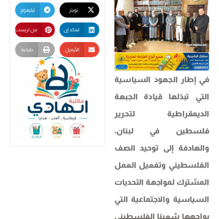
تويتر
تيليغرام
لينكد إن
بين تريست
الأيميل
طباعة
في إطار الجهود السياسية
التي تبذلها قيادة الجبهة
الديمقراطية لتحرير
فلسطين في لبنان،
والهادفة إلى توحيد الصف
الفلسطيني وتفعيل العمل
المشترك لمواجهة التحديات
السياسية والاجتماعية التي
يواجهها شعبنا الفلسطيني