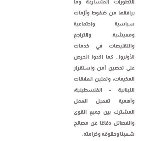
التطورات المتسارعة وما
يرافقها من ضغوط وأزمات
سياسية واجتماعية
ومعيشية، والتراجع
والتقليصات في خدمات
الأونروا،. كما اكدوا الحرص
على تحصين أمن واستقرار
المخيمات، وتمتين العلاقات
اللبنانية – الفلسطينية،
وأهمية تفعيل العمل
المشترك بين جميع القوى
والفصائل دفاعًا عن مصالح
شعبنا وحقوقه وكرامته.