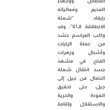
الفصائل ووجهاء
المخيم وفعالياته
بإيقاد “شعلة
الانطلاقة الـ61”. وقد
واكب المراسم حشد
من حملة الرايات
وأشبال وزهرات
الفتح، في مشهد
جسد انتقال شعلة
النضال من جيل إلى
جيل، حتى تحقيق
العودة والحرية
والاستقلال وإقامة