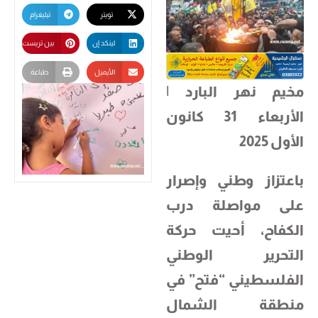
تويتر
تيليغرام
لينكد إن
بين تريست
الأيميل
طباعة
مخيم نهر البارد |
الأربعاء 31 كانون
الأول 2025
باعتزاز وطني وإصرار
على مواصلة درب
الكفاح، أحيت حركة
التحرير الوطني
الفلسطيني “فتح” في
منطقة الشمال