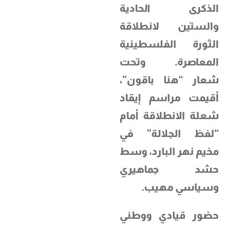
الذكرى الحادية
والستين لانطلاقة
الثورة الفلسطينية
المعاصرة. وتحت
شعار “هنا باقون”،
أقيمت مراسم إيقاد
شعلة الانطلاقة أمام
“لفظ الجلالة” في
مخيم نهر البارد، وسط
حشد جماهيري
وسياسي مهيب.
حضور قيادي ووطني