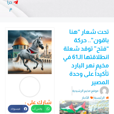
جرا
م
تحت شعار “هنا
باقون”.. حركة
“فتح” توقد شعلة
انطلاقتها الـ61 في
مخيم نهر البارد
تأكيداً على وحدة
المصير
موقع مخيم الرشيدية
الرئيسية
الأخبار
شارك على :
واتس أب
فيسبوك