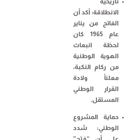
تاريخية
الانطلاقة: أكد أن
الفاتح من يناير
عام 1965 كان
لحظة انبعاث
الهوية الوطنية
من ركام النكبة،
معلناً ولادة
القرار الوطني
المستقل.
حماية المشروع
الوطني: شدد
على أن “فتح”