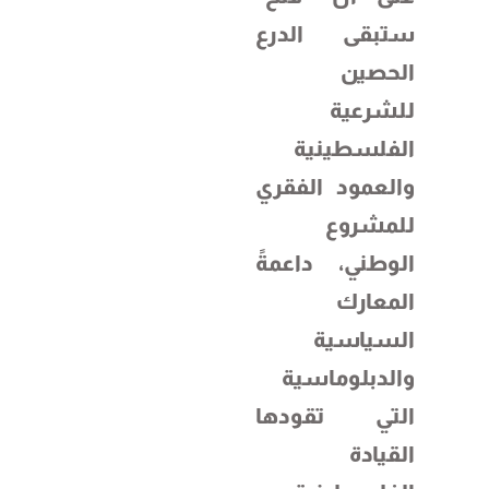
ستبقى الدرع
الحصين
للشرعية
الفلسطينية
والعمود الفقري
للمشروع
الوطني، داعمةً
المعارك
السياسية
والدبلوماسية
التي تقودها
القيادة