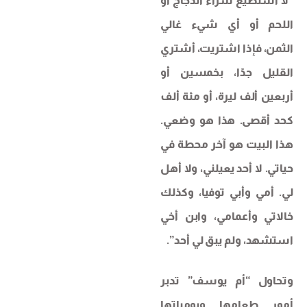
“لا أستطيع شراء الدجاج أو
اللحم أو أي شيء غالي
الثمن، فإذا اشتريت، أشتري
القليل جدًا، بخمسين أو
أربعين ألف ليرة، أو مئة ألف
كحد أقصى. هذا هو وضعي.
هذا البيت هو آخر محطة في
حياتي. لا أحد يعيلني، ولا أهل
لي. أمي وأبي توفيا، وكذلك
خالاتي وأعمامي، وابن أخي
استشهد، ولم يبق لي أحد”.
وتحاول “أم يوسف” تدبر
أمور طعامها ويومياتها