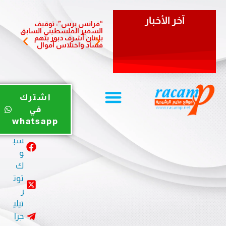
آخر الأخبار
“فرانس برس”: توقيف
سفيرة 
السفير الفلسطيني السابق
تزور بل
بلبنان أشرف دبور بتهم
وتؤكد أ
فساد واختلاس أموال
والشرا
يوت
اشترك
يو
في
ب
whatsapp
في
سب
و
ك
توت
ر
تيلي
جرا