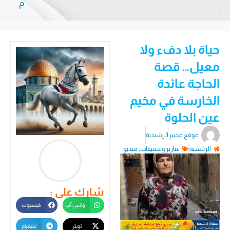
م
حياة بلا دفء ولا
معيل… قصة
الحاجة عائدة
الخارسة في مخيم
عين الحلوة
موقع مخيم الرشيدية
الرئيسية
تقارير وتحقيقات
,
فيديو
شارك على :
واتس أب
فيسبوك
تويتر
تيليغرام