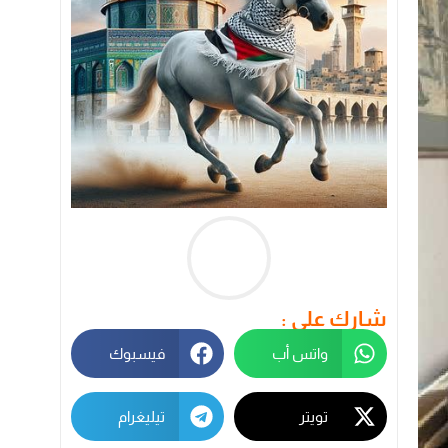
شارك على :
واتس أب
فيسبوك
تويتر
تيليغرام