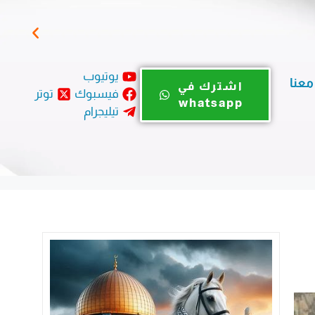
مباد
يوتيوب
معنا
اشترك في
فيسبوك
توتر
whatsapp
تيليجرام