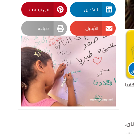
لينكد إن
بين تريست
الأيميل
طباعة
فيا
ان.