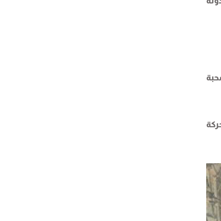
ولة
حبة
ركة