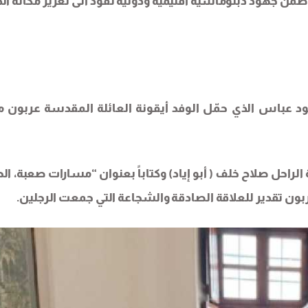
ن جهود دبلوماسية اقليمية ودولية تقود الى تعزيز مكانة الد
د عباس​ الذي حمّل الوفد أيقونة العائلة المقدسة عربون م
احل صلاح خلف ( أبو إياد) وكتاباً بعنوان “مسارات صعبة، الح
ربون تقدير للعلاقة الصادقة والشجاعة التي جمعت الرجلين.