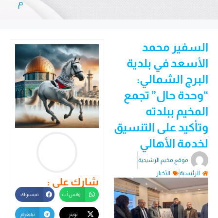
م
السفير محمد
الأسعد في بلدية
البرج الشمالي:
“وحدة حال” تجمع
المخيم ببلدته
وتأكيد على التنسيق
لخدمة الأهالي
موقع مخيم الرشيدية
الرئيسية
الأخبار
شارك على :
واتس أب
فيسبوك
تويتر
تيليغرام