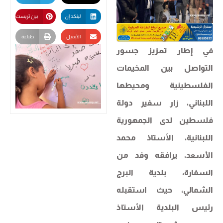
لينكد إن
بين تريست
الأيميل
طباعة
في إطار تعزيز جسور
التواصل بين المخيمات
الفلسطينية ومحيطها
اللبناني، زار سفير دولة
فلسطين لدى الجمهورية
اللبنانية، الأستاذ محمد
الأسعد، يرافقه وفد من
السفارة، بلدية البرج
الشمالي، حيث استقبله
رئيس البلدية الأستاذ