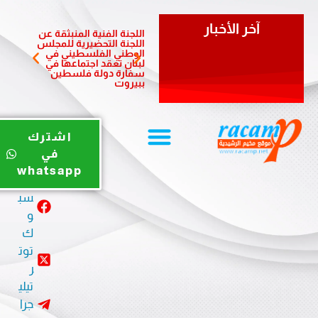
آخر الأخبار
اللجنة الفنية المنبثقة عن
السفير
اللجنة التحضيرية للمجلس
موسى 
الوطني الفلسطيني في
لبنان تعقد اجتماعها في
سفارة دولة فلسطين
ببيروت
يوت
اشترك
يو
في
ب
whatsapp
في
سب
و
ك
توت
ر
تيلي
جرا