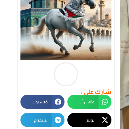
شارك على :
واتس أب
فيسبوك
تويتر
تيليغرام