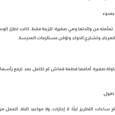
بهدوء.
. تعلّمته من والدتها وهي صغيرة، للزينة فقط. كانت تطرّز الوس
لكهرباء، وتشتري الدواء، وتؤمّن مستلزمات المدرسة.
ولة صغيرة. أمامها قطعة قماش لم تكتمل بعد. ترفع رأسها 
 تقول.
م ساعات التطريز ليلًا. لا إجازات، ولا مواعيد ثابتة. العمل مر