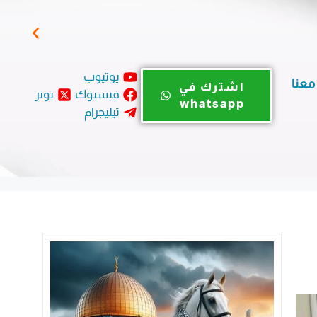
سفير
يوتيوب
معنا
اشترك في
فيسبوك
توتر
whatsapp
تيليجرام