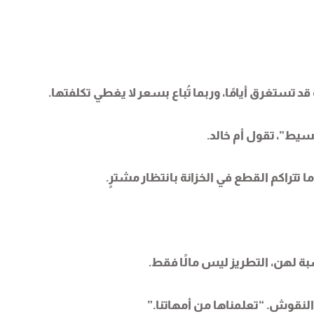
 قد تستغرق أيامًا، وربما تُباع بسعر لا يغطي تكلفتها.
بسيط”، تقول أم خالد.
ا تتراكم القطع في الخزانة بانتظار مشترٍ.
بة لهن، التطريز ليس مالًا فقط.
النقوش. “تعلمناها من أمهاتنا.”