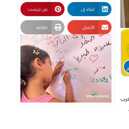
لينكد إن
بين تريست
الأيميل
طباعة
قرب