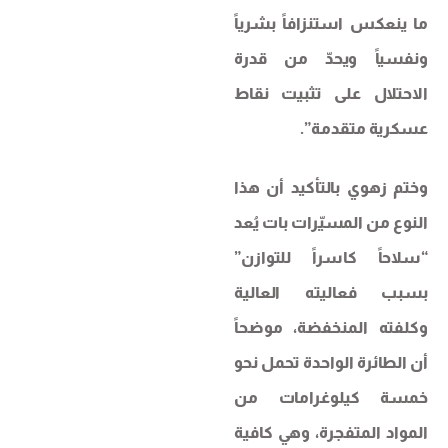
ما ينعكس استنزافاً بشرياً
ونفسياً ويحدّ من قدرة
الاحتلال على تثبيت نقاط
عسكرية متقدمة”.
وختم زهوي بالتأكيد أن هذا
النوع من المسيّرات بات يُعد
“سلاحاً كاسراً للتوازن”
بسبب فعاليته العالية
وكلفته المنخفضة، موضحاً
أن الطائرة الواحدة تحمل نحو
خمسة كيلوغرامات من
المواد المتفجرة، وهي كافية