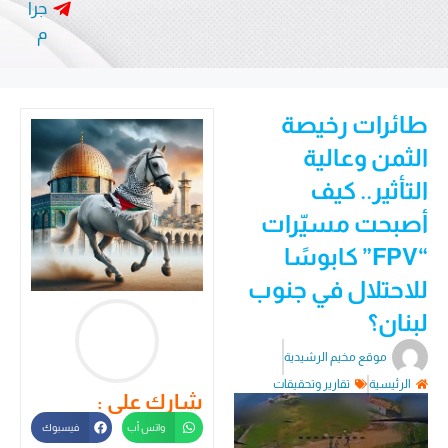
جرا
م
طائرات رخيصة
الثمن وعالية
التأثير.. كيف
أصبحت مسيّرات
“FPV” كابوسًا
للاحتلال في جنوب
لبنان؟
موقع مخيم الرشيدية
الرئيسية
تقارير وتحقيقات
شارك على :
واتس أب
فيسبوك