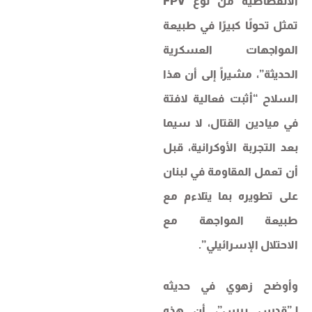
الانقضاضية من نوع FPV
تمثل تحولًا كبيرًا في طبيعة
المواجهات العسكرية
الحديثة”، مشيراً إلى أن هذا
السلاح “أثبت فعالية لافتة
في ميادين القتال، لا سيما
بعد التجربة الأوكرانية، قبل
أن تعمل المقاومة في لبنان
على تطويره بما يتلاءم مع
طبيعة المواجهة مع
الاحتلال الإسرائيلي”.
وأوضح زهوي في حديثه
لـ”قدس برس”، أن هذه