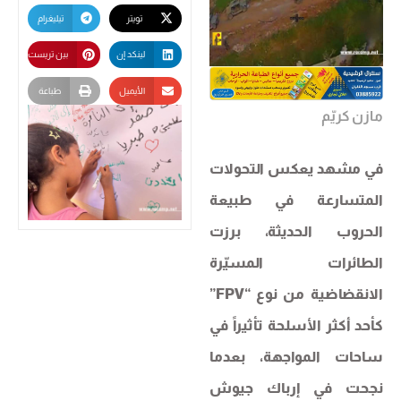
تويتر
تيليغرام
لينكد إن
بين تريست
الأيميل
طباعة
مازن كريّم
في مشهد يعكس التحولات
المتسارعة في طبيعة
الحروب الحديثة، برزت
الطائرات المسيّرة
الانقضاضية من نوع “FPV”
كأحد أكثر الأسلحة تأثيراً في
ساحات المواجهة، بعدما
نجحت في إرباك جيوش