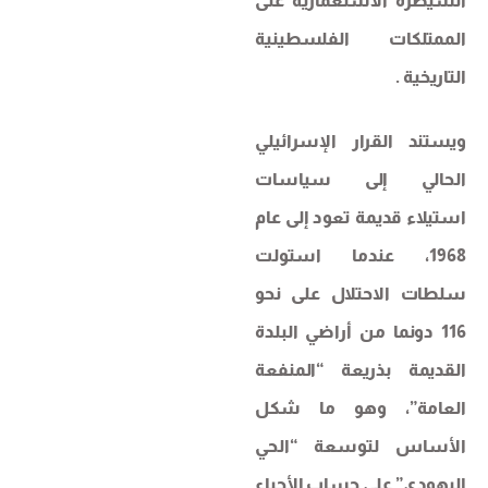
السيطرة الاستعمارية على
الممتلكات الفلسطينية
التاريخية .
ويستند القرار الإسرائيلي
الحالي إلى سياسات
استيلاء قديمة تعود إلى عام
1968، عندما استولت
سلطات الاحتلال على نحو
116 دونما من أراضي البلدة
القديمة بذريعة “المنفعة
العامة”، وهو ما شكل
الأساس لتوسعة “الحي
اليهودي” على حساب الأحياء