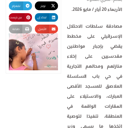
تويتر
تيليغرام
الأربعاء 20 أيار / مايو 2026.
لينكد إن
بين تريست
مصادقة سلطات الاحتلال
الأيميل
طباعة
الإسرائيلي على مخطط
يقضي بإجبار مواطنين
مقدسيين على إخلاء
منازلهم ومحالهم التجارية
في حي باب السلسلة
الملاصق للمسجد الأقصى
المبارك، والاستيلاء على
العقارات الواقعة في
المنطقة، تنفيذا لتوصية
اتخذها ما يسمى وزير