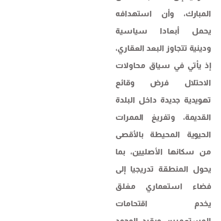
المبارك، وأن استهدافه
يحمل أبعادا سياسية
ودينية تتجاوز البعد العقاري،
إذ يأتي في سياق محاولات
الاحتلال فرض وقائع
تهويدية جديدة داخل البلدة
القديمة، وتفريغ الممرات
الحيوية المحيطة بالأقصى
من سكانها الأصليين، بما
يحول المنطقة تدريجيا إلى
فضاء استعماري مغلق
يخدم اقتحامات
المستعمرين ويقيد الوجود