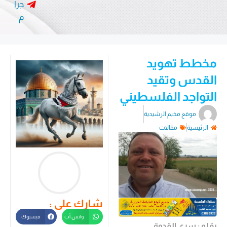
جرا
م
مخطط تهويد
القدس وتقيد
التواجد الفلسطيني
موقع مخيم الرشيدية
الرئيسية
مقالات
شارك على :
واتس أب
فيسبوك
بقلم : سري القدوة