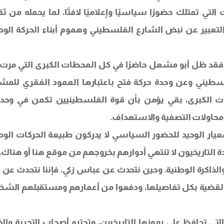
تي تمتلك حضورًا سياسيًا وإعلاميًا لافتًا، لما يحمله من ثق
لتعبير عن نبض الشارع الفلسطيني وهموم أبناء الحركة الوط
 فقد ظل أبو مشعل حاضرًا في كل المحطات الكبرى التي مرت 
سطيني وعن وحدة حركة فتح باعتبارها العمود الفقري للمش
ات الكبرى، بقي يؤمن بأن قوة الفلسطينيين تكمن في وحد
محاولات التصفية والاستهداف.
لمعيار الوحيد للحضور السياسي لا يدركون طبيعة الحركات الوط
ة التاريخيون لا تنتهي أدوارهم بخروجهم من موقع هنا أو هناك، 
لذاكرة الوطنية. وحين نتحدث عن عباس زكي، فإننا نتحدث عن ر
القضية بكل تفاصيلها، ودفعوا من أعمارهم ومستقبلهم الش
تي تحافظ على رموزها التاريخيين، وتحترم أصحاب التجربة والخب