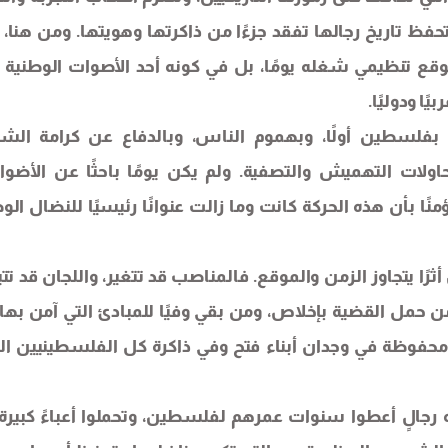
تحفظ تاريخ رجالها تفقد جزءًا من ذاكرتها وهويتها. ومن هنا، 
قع تنظيمي شغله يومًا، بل في كونه أحد الأصوات الوطنية ا
ا ودوليًا.
ا بفلسطين أولًا، وبهموم الناس، وبالدفاع عن كرامة ال
ات التهميش والتصفية. ولم يكن يومًا باحثًا عن الأضواء
نًا بأن هذه الحركة كانت وما زالت عنوانًا رئيسيًا للنضال الو
ًا يتجاوز الزمن والموقع. فالمناصب قد تتغير، واللجان قد تتب
حمل القضية بإخلاص، ومن بقي وفيًا للمبادئ التي آمن بها 
 محفوظة في وجدان أبناء فتح وفي ذاكرة كل الفلسطينيين ال
 رجالٍ أعطوا سنوات عمرهم لفلسطين، وتحملوا أعباءً كبيرة