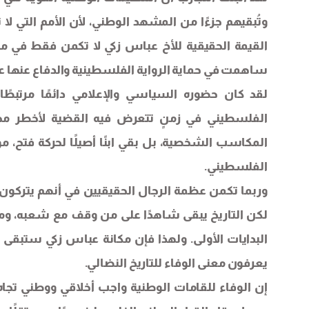
وتُبقيهم جزءًا من المشهد الوطني، لأن الأمم التي لا 
القيمة الحقيقية للأخ عباس زكي لا تكمن فقط في مو
ساهمت في حماية الرواية الفلسطينية والدفاع عنها عربيً
لقد كان حضوره السياسي والإعلامي دائمًا مرتبطً
الفلسطيني في زمنٍ تتعرض فيه القضية لأخطر محاول
المكاسب الشخصية، بل بقي ابنًا أصيلًا لحركة فتح، مؤم
الفلسطيني.
وربما تكمن عظمة الرجال الحقيقيين في أنهم يتركون أثر
لكن التاريخ يبقى شاهدًا على من وقف مع شعبه، ومن 
البدايات الأولى. ولهذا فإن مكانة عباس زكي ستبقى
يعرفون معنى الوفاء للتاريخ النضالي.
إن الوفاء للقامات الوطنية واجب أخلاقي ووطني تجاه