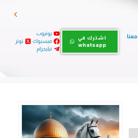
نداء
يوتيوب
معنا
اشترك في
فيسبوك
توتر
whatsapp
تيليجرام