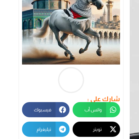
شارك على :
واتس أب
فيسبوك
تويتر
تيليغرام