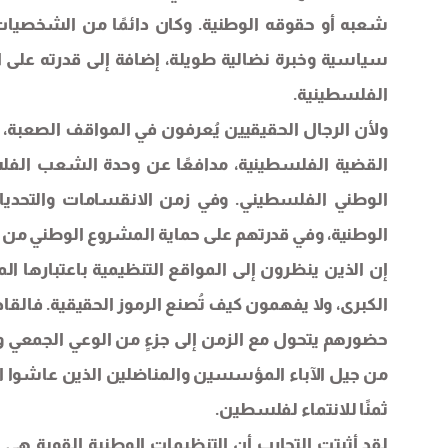
شعبه أو حقوقه الوطنية. وكان دائمًا من الشخصيات ال
سياسية وخبرة نضالية طويلة، إضافة إلى قدرته على ا
الفلسطينية.
ولأن الرجال الحقيقيين يُعرفون في المواقف الصعبة،
القضية الفلسطينية، مدافعًا عن وحدة الشعب الفل
الوطني الفلسطيني. وفي زمن الانقسامات والتحدي
الوطنية، وفي قدرتهم على حماية المشروع الوطني من 
إن الذين ينظرون إلى المواقع التنظيمية باعتبارها ا
الكبرى، ولا يفهمون كيف تُصنع الرموز الحقيقية. فالقاد
حضورهم يتحول مع الزمن إلى جزءٍ من الوعي الجمعي وا
من جيل الآباء المؤسسين والمناضلين الذين عاشوا 
ثمنًا للانتماء لفلسطين.
لقد أثبتت التجارب أن التنظيمات الوطنية القوية هي ال