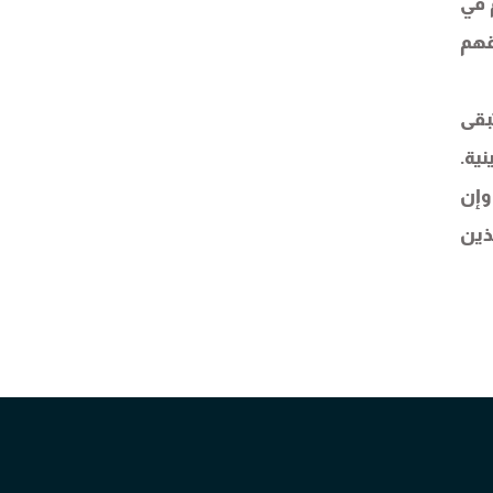
 في
قهم
بقى
ية.
وإن
ذين