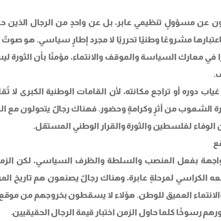
كون عن مسؤولٍ تنظيمي عابر، بل عن واحدٍ من الرجال الذين حم
ارها مشروعًا وطنيًا تحرريًا لا مجرد إطارٍ سياسي. هو صوتٌ 
ا في معارك السياسة والموقف والانتماء، مؤمنًا بأن الثورة ل
.
اب دوره أو تراجع مكانته، لأن القامات الوطنية الكبرى لا تُ
ذاكرة الشعوب من أثرٍ وكرامةٍ وحضور. فهناك رجالٌ يتحولون مع ا
ين الوفاء لفلسطين والثورة والقرار الوطني المستقل.
قع
الواجهة بفعل المنصب والسلطة والظرف السياسي، لكن الزمن
 الكراسي لمرحلةٍ عابرة، وهناك رجالٌ يصنعون هم تاريخ المر
الانتماء العميق للوطن. هؤلاء لا يسقطون بخروجهم من موقع، 
رهم رسوخًا كلما حاول الزمن اختبار قيمة الرجال الحقيقيين.