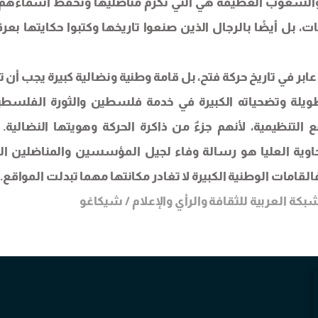
. والشعوب العظيمة هي التي تكرم مناضليها وتحفظ أسماءهم
 بل أيضًا بالرجال الذين صنعوا تاريخها وكتبوا حكايتها بعر
ابر في تاريخ حركة فتح، بل قامة وطنية ونضالية كبيرة يجب أن ت
الطويلة وتضحياته الكبيرة في خدمة فلسطين والثورة الفلسطين
ع التنظيمية، لأنهم جزءٌ من ذاكرة الحركة وهويتها النضالية. 
اوية العليا هو رسالة وفاء لجيل المؤسسين والمناضلين ال
قامات الوطنية الكبيرة لا تغادر مكانتها مهما تبدلت المواقع.
ة العربية للثقافة والرأي والإعلام / شيكاغو