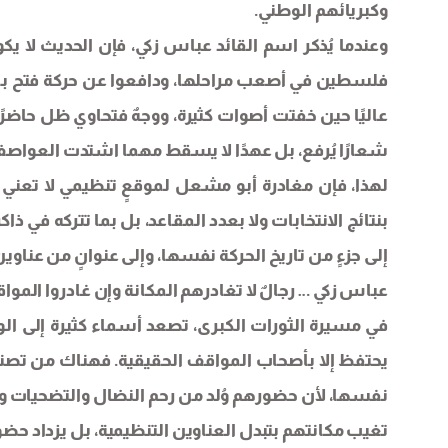
وكبريائهم الوطني.
وعندما يُذكر اسم القائد عباس زكي، فإن الحديث لا ي
فلسطين في أصعب مراحلها، ودافعوا عن حركة فتح باعتب
عاليًا حين خفتت أصوات كثيرة، ووجهٌ فتحاوي ظل حاضرً
شعارًا يُرفع، بل عهدًا لا يسقط مهما اشتدت العواصف
لهذا، فإن مغادرة أبو مشعل لموقعٍ تنظيمي لا تعني غي
بنتائج الانتخابات ولا بعدد المقاعد، بل بما تتركه في 
إلى جزءٍ من تاريخ الحركة نفسها، وإلى عنوانٍ من عناو
عباس زكي … رجالٌ لا تغادرهم المكانة وإن غادروا الموا
في مسيرة الثورات الكبرى، تصعد أسماء كثيرة إلى 
يحتفظ إلا بأصحاب المواقف الحقيقية. فهناك من تصنعه
نفسها، لأن حضورهم وُلد من رحم النضال والتضحيات و
تغيب مكانتهم بتبدل العناوين التنظيمية، بل يزداد حضو