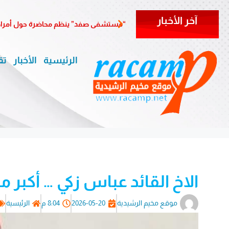
آخر الأخبار
“مستشفى صفد” ينظم محاضرة حول أمراض 
الرئيسية
الأخبار
تق
الاخ القائد عباس زكي … أكبر 
موقع مخيم الرشيدية
2026-05-20
8:04 م
الرئيسية