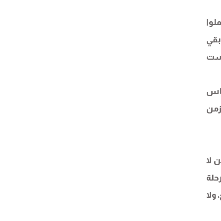
لوا
بقي
يست
قاس
لزمن
 لا
حلة
ولا