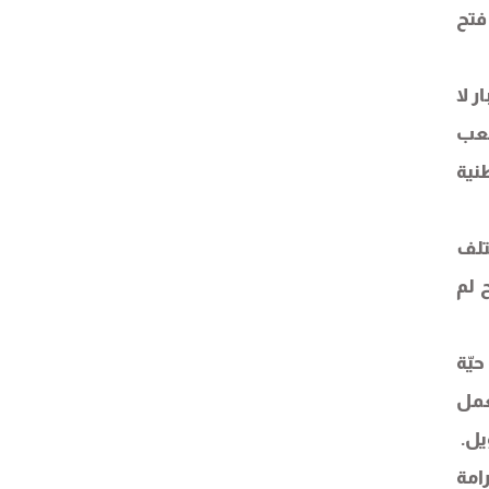
فتح
ر لا
صعب
نية
تلف
 لم
يّة
عمل
يل.
امة