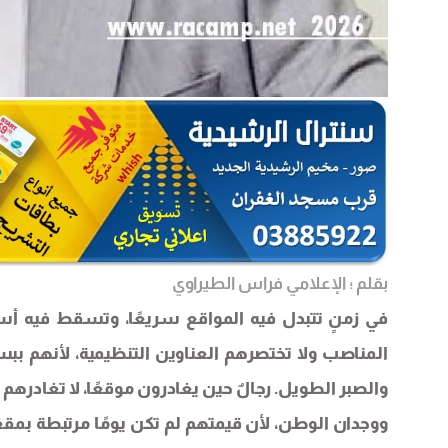
بقلم ؛ الإعلامي فراس الطيراوي
في زمنٍ تتبدل فيه المواقع سريعًا، وتسقط فيه أسما
المناصب ولا تختصرهم العناوين التنظيمية، لأنهم ببسا
والصبر الطويل. رجالٌ حين يغادرون موقعًا، لا تغادرهم
ووجدان الوطن، لأن قيمتهم لم تكن يومًا مرتبطة بم