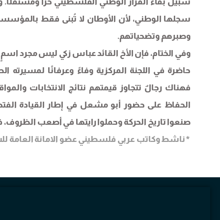
سبيل بقاء القرار الوطني الفلسطيني حرًا ومستقلًا
سجلها الوطني، لأن الأوطان لا تُبنى فقط بالمؤسسات،
وصبرهم وتضحياتهم.
وفي الختام، فإن الأخ القائد عباس زكي ليس مجرد اسمٍ ع
حاضرة في اللجنة المركزية وفاءً وعرفانًا لمسيرته 
فهناك رجالٌ تتجاوز قيمتهم نتائج الانتخابات والمواق
الحفاظ على حضور أبو مشعل في إطار القيادة الفتح
صنعوا تاريخ الحركة وحملوا رايتها في أصعب الظروف، فال
*ناشط وكاتب عربي فلسطيني عضو الامانة العامة للشبك