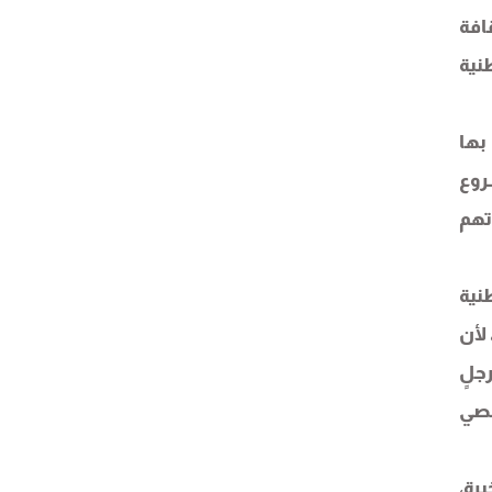
افة
نية
بها
روع
تهم
نية
لأن
جلٍ
خصي
رة،