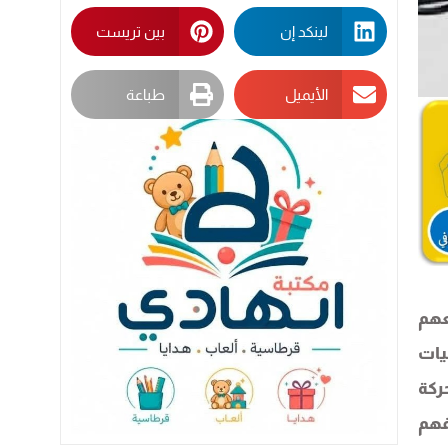
لينكد إن
بين تريست
الأيميل
طباعة
عهم
يات
ركة
فهم