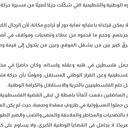
ه الوطنية والتنظيمية التي شكّلت جزءًا أصيلًا من مسيرة حركة 
مكن قراءته باعتباره نهاية دور أو تراجع مكانة، لأن الرجال الكبا
 وتجربتهم، وحجم ما قدموه من عطاء وتضحيات ومواقف في أ
رقٌ كبير بين من يشغل الموقع، وبين من يتحول إلى قيمة وط
حمل فلسطين في قلبه وعقله ولسانه، وكان حاضرًا في مخ
فلسطينية وعن القرار الوطني المستقل، ومؤمنًا بأن حركة فتح
ل حلم الفلسطينيين بالحرية والاستقلال والكرامة الوطنية.
من المناضلين دفعت أثمانًا باهظة كي تبقى القضية الفلسطينية ح
لذين حملوا المسؤولية في ظروفٍ معقدة وصعبة، حيث لم يكن ال
ة بالتضحيات والمخاطر والملاحقة والمنفى والتعب والصبر الطو
صريحًا، لا يجامل في القضايا الوطنية الكبرى، ولا يساوم على كر