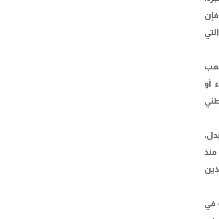
فإن
لتي
شعب
 أو
طني
دل،
منذ
ذين
 في