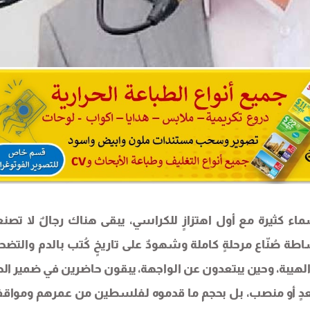
ء كثيرة مع أول اهتزازٍ للكراسي، يبقى هناك رجالٌ لا تصن
طة صُنّاع مرحلةٍ كاملة وشهودٌ على تاريخٍ كُتب بالدم والتضح
 الهيبة، وحين يبتعدون عن الواجهة، يبقون حاضرين في ضمير الح
قعدٍ أو منصب، بل بحجم ما قدموه لفلسطين من عمرهم ومواق