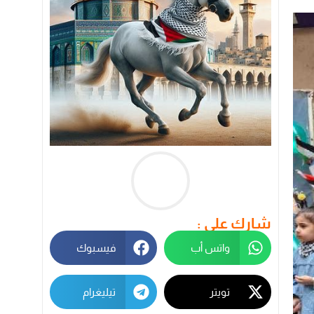
شارك على :
واتس أب
فيسبوك
تويتر
تيليغرام