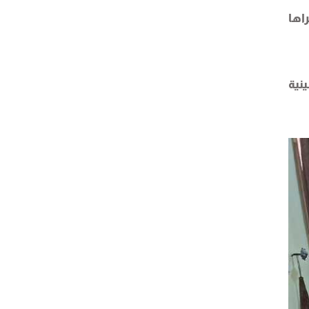
اها
نية