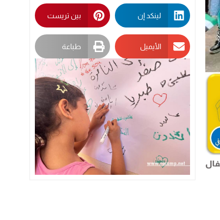
لينكد إن
بين تريست
الأيميل
طباعة
فال