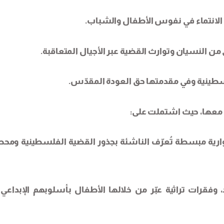
لانتماء في نفوس الأطفال والشباب.
 من النسيان وتوارث القضية عبر الأجيال المتعاقبة.
فلسطينية وفي مقدمتها حق العودة المقدّس.
 معها، حيث اشتملت على:
رية مبسطة تُعرّف الناشئة بجذور القضية الفلسطينية ومح
فقرات تراثية عبّر من خلالها الأطفال بأسلوبهم الإبداعي