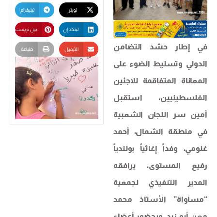
تويتر
تيليغرام
لينكد إن
بين تريست
في إطار حشد التضامن
الأيميل
طباعة
الدولي وتسليط الضوء على
المعاناة المتفاقمة للاجئين
الفلسطينيين، استقبل
أمين سر اللجان الشعبية
في منطقة الشمال، أحمد
غنومي، وفداً إغاثياً بولندياً
رفيع المستوى، يرافقه
المدير التنفيذي لجمعية
“مساواة” الأستاذ محمد
معن أبو زيد، وبحضور أعضاء