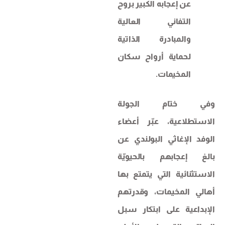
عن إعجابه الكبير بروح
التفاني العالية
والمبادرة الذاتية
لحماية أرواح سكان
المخيمات.
وفي ختام الجولة
الاستطلاعية، عبّر أعضاء
الوفد الإغاثي البولندي عن
بالغ إعجابهم بالحيويّة
الاستثنائية التي يتمتع بها
أهالي المخيمات، وقدرتهم
الإبداعية على ابتكار سبل