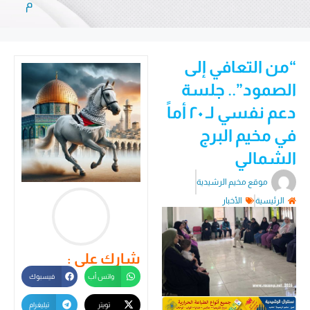
م
“من التعافي إلى
الصمود”.. جلسة
دعم نفسي لـ ٢٠ أماً
في مخيم البرج
الشمالي
موقع مخيم الرشيدية
الرئيسية
الأخبار
شارك على :
واتس أب
فيسبوك
تويتر
تيليغرام