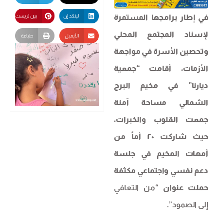
في إطار برامجها المستمرة
لينكد إن
بين تريست
لإسناد المجتمع المحلي
الأيميل
طباعة
وتحصين الأسرة في مواجهة
الأزمات، أقامت “جمعية
ديارنا” في مخيم البرج
الشمالي مساحة آمنة
جمعت القلوب والخبرات،
حيث شاركت ٢٠ أماً من
أمهات المخيم في جلسة
دعم نفسي واجتماعي مكثفة
حملت عنوان
“من التعافي
إلى الصمود”
.