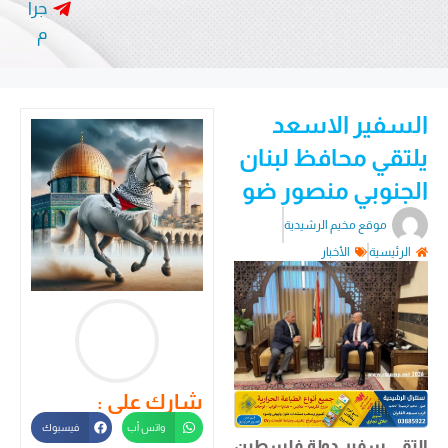
جرا
م
السفير الاسعد
يلتقي محافظ لبنان
الجنوبي منصور ضو
موقع مخيم الرشيدية
الرئيسية
الأخبار
شارك على :
واتس أب
فيسبوك
التقى سفير دولة فلسطين