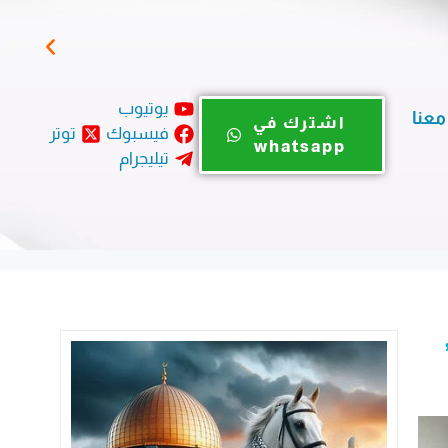
بيان
يوتيوب
معنا
اشترك في
فيسبوك
توتر
whatsapp
تيليجرام