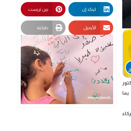
لينكد إن
بين تريست
الأيميل
طباعة
كتور
بما
كاء