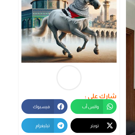
شارك على :
واتس أب
فيسبوك
تويتر
تيليغرام