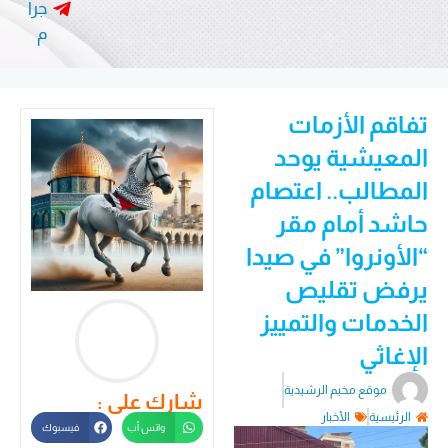
جرا
م
تفاقم الأزمات
المعيشية يوحد
المطالب.. اعتصام
حاشد أمام مقر
“الأونروا” في صيدا
يرفض تقليص
الخدمات والتمييز
الإغاثي
موقع مخيم الرشيدية
شارك على :
الرئيسية
الأخبار
واتس أب
فيسبوك