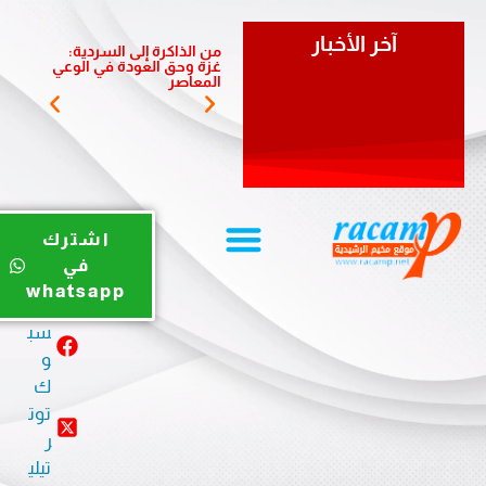
آخر الأخبار
من الذاكرة إلى السردية:
يوم ري
غزة وحق العودة في الوعي
الضبية 
المعاصر
المخيم
يوت
اشترك
يو
في
ب
whatsapp
في
سب
و
ك
توت
ر
تيلي