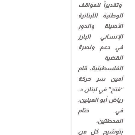
وتقديراً للمواقف
الوطنية اللبنانية
الأصيلة والدور
الإنساني البارز
في دعم ونصرة
القضية
الفلسطينية، قام
أمين سر حركة
“فتح” في لبنان د.
رياض أبو العينين،
في ختام
المحطتين،
بتوشيح كل من