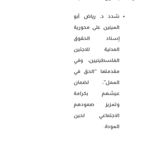
شدد د. رياض أبو
العينين على محورية
إسناد الحقوق
المدنية للاجئين
الفلسطينيين، وفي
مقدمتها “الحق في
العمل”، لضمان
عيشهم بكرامة
وتعزيز صمودهم
الاجتماعي لحين
العودة.