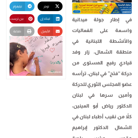
تويتر
تيليغرام
في إطار جولة ميدانية
لينكد إن
بين تريست
واسعة على الفعاليات
الأيميل
طباعة
والأنشطة اللبنانية في
منطقة الشمال، زار وفد
قيادي رفيع المستوى من
حركة “فتح” في لبنان، ترأسه
عضو المجلس الثوري للحركة
وأمين سرها في لبنان
الدكتور رياض أبو العينين،
كلاً من نقيب أطباء لبنان في
الشمال الدكتور إبراهيم