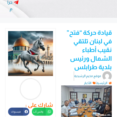
جرا
م
قيادة حركة “فتح”
في لبنان تلتقي
نقيب أطباء
الشمال ورئيس
بلدية طرابلس
موقع مخيم الرشيدية
الرئيسية
الأخبار
شارك على :
واتس أب
فيسبوك