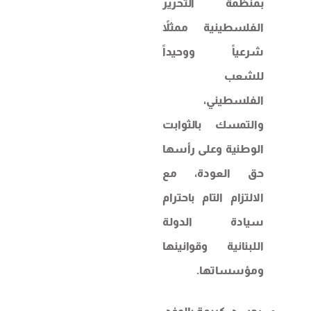
بمنظمة التحرير
الفلسطينية ممثلاً
شرعياً ووحيداً
للشعب
الفلسطيني،
والتمسك بالثوابت
الوطنية وعلى رأسها
حق العودة، مع
الالتزام التام باحترام
سيادة الدولة
اللبنانية وقوانينها
ومؤسساتها.