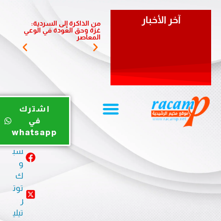
آخر الأخبار
من الذاكرة إلى السردية:
يوم ري
غزة وحق العودة في الوعي
الضبية 
المعاصر
المخيم
يوت
اشترك
يو
في
ب
whatsapp
في
سب
و
ك
توت
ر
تيلي