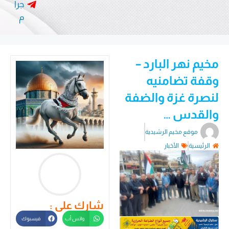
جرا
م
مخيم نهر البارد –
وقفة تضامنيه
لنصرة غزة والضفة
والقدس …
موقع مخيم الرشيدية
الرئيسية
الأخبار
شارك على :
واتس أب
فيسبوك