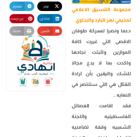
تويتر
تيليغرام
مجموعة التنسيق الاعلامي
لينكد إن
بين تريست
لمخيمي نهر البارد والبداوي
دعما ونصرا لمعركة طوفان
الأيميل
طباعة
الاقصى التي غيرت كافة
الموازين واثبتت نجاحها
واكدت بما لا يدع مجالا
للشك واليقين بأن ارادة
القتال هي التي ستنتصر في
النهايه ..
فقد اقامت الفصائل
الفلسطينيه واللجنة
الشعبيه وقفة تضامنيه