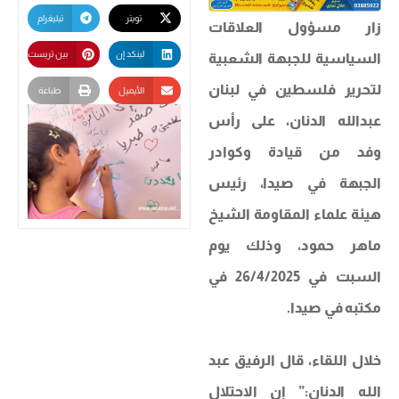
تويتر
تيليغرام
زار مسؤول العلاقات
لينكد إن
بين تريست
السياسية للجبهة الشعبية
لتحرير فلسطين في لبنان
الأيميل
طباعة
عبدالله الدنان، على رأس
وفد من قيادة وكوادر
الجبهة في صيدا، رئيس
هيئة علماء المقاومة الشيخ
ماهر حمود، وذلك يوم
السبت في 26/4/2025 في
مكتبه في صيدا.
خلال اللقاء، قال الرفيق عبد
الله الدنان:” إن الاحتلال