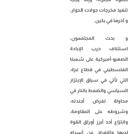
تنفيذ مخرجات جولات الحوار،
و آخرها في بكين .
و بحث المجتمعون،
استئناف حرب الإبادة
الصهيو-أميركية على شعبنا
الفلسطيني في قطاع غزة،
التي تأتي في سياق الإبتزاز
السياسي والضغط بالنار في
محاولة لفرض أجندته،
وشروطه على المقاومة،
وانتزاع أحد أبرز أوراق القوة
لديها والإفراج عن أسراه