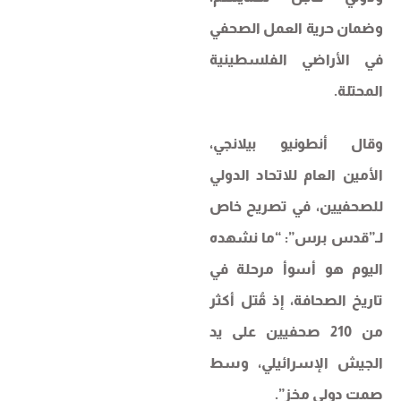
وضمان حرية العمل الصحفي
في الأراضي الفلسطينية
المحتلة.
وقال أنطونيو بيلانجي،
الأمين العام للاتحاد الدولي
للصحفيين، في تصريح خاص
لـ”قدس برس”: “ما نشهده
اليوم هو أسوأ مرحلة في
تاريخ الصحافة، إذ قُتل أكثر
من 210 صحفيين على يد
الجيش الإسرائيلي، وسط
صمت دولي مخزٍ”.