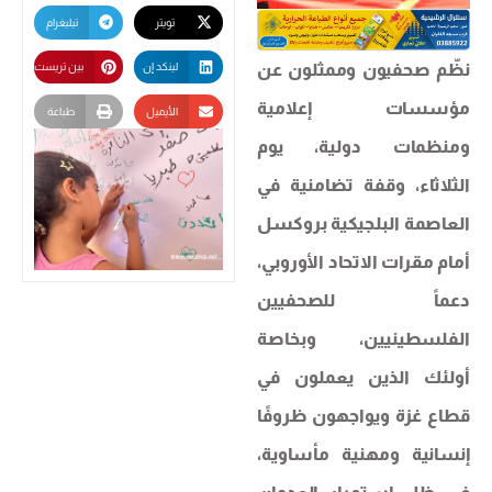
تويتر
تيليغرام
نظّم صحفيون وممثلون عن
لينكد إن
بين تريست
مؤسسات إعلامية
الأيميل
طباعة
ومنظمات دولية، يوم
الثلاثاء، وقفة تضامنية في
العاصمة البلجيكية بروكسل
أمام مقرات الاتحاد الأوروبي،
دعماً للصحفيين
الفلسطينيين، وبخاصة
أولئك الذين يعملون في
قطاع غزة ويواجهون ظروفًا
إنسانية ومهنية مأساوية،