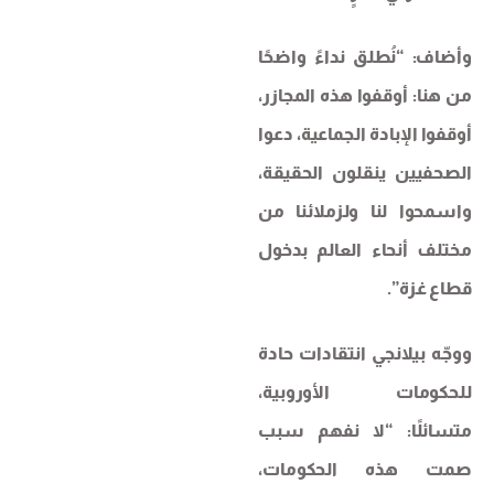
وأضاف: “نُطلق نداءً واضحًا
من هنا: أوقفوا هذه المجازر،
أوقفوا الإبادة الجماعية، دعوا
الصحفيين ينقلون الحقيقة،
واسمحوا لنا ولزملائنا من
مختلف أنحاء العالم بدخول
قطاع غزة”.
ووجّه بيلانجي انتقادات حادة
للحكومات الأوروبية،
متسائلًا: “لا نفهم سبب
صمت هذه الحكومات،