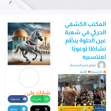
م
المكتب الكشفي
الحركي في شعبة
عين الحلوة ينظّم
نشاطًا توعويًا
لمنتسبيه
موقع مخيم الرشيدية
الرئيسية
الأخبار
شارك على :
واتس أب
فيسبوك
تويتر
تيليغرام