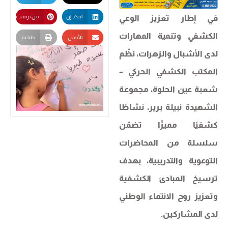
في إطار تعزيز الوعي
لينكد إن
بين تريست
الكشفي وتنمية المهارات
الأيميل
طباعة
لدى الأشبال والزهرات، نظّم
المكتب الكشفي الحركي –
شعبة عين الحلوة، مجموعة
الشهيدة نبيلة برير، نشاطًا
كشفيًا مميزًا تضمّن
سلسلة من المحاضرات
التوعوية والتدريبية، بهدف
ترسيخ المبادئ الكشفية
وتعزيز روح الانتماء الوطني
لدى المشاركين.