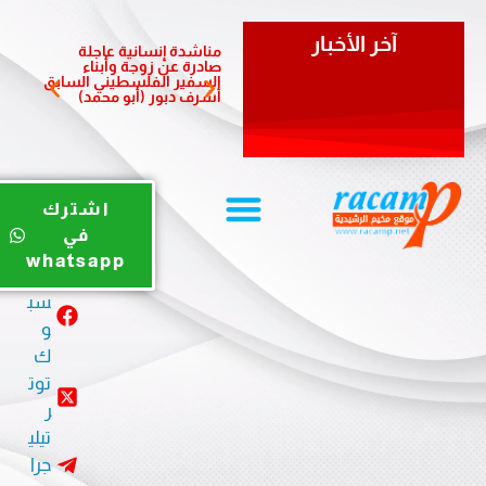
آخر الأخبار
مناشدة إنسانية عاجلة
مبادرة 
صادرة عن زوجة وأبناء
الشعبي
السفير الفلسطيني السابق
لدعم أ
أشرف دبور (أبو محمد)
المزمن
يوت
اشترك
يو
في
ب
whatsapp
في
سب
و
ك
توت
ر
تيلي
جرا