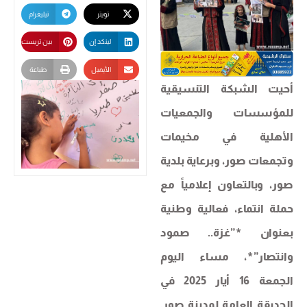
تويتر
تيليغرام
لينكد إن
بين تريست
الأيميل
طباعة
أحيت الشبكة التنسيقية
للمؤسسات والجمعيات
الأهلية في مخيمات
وتجمعات صور، وبرعاية بلدية
صور، وبالتعاون إعلامياً مع
حملة انتماء، فعالية وطنية
بعنوان *”غزة.. صمود
وانتصار”*، مساء اليوم
الجمعة 16 أيار 2025 في
الحديقة العامة لمدينة صور.