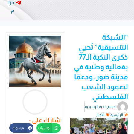
جرا
م
“الشبكة
التنسيقية” تُحيي
ذكرى النكبة الـ77
بفعالية وطنية في
مدينة صور، ودعمًا
لصمود الشعب
الفلسطيني
موقع مخيم الرشيدية
الرئيسية
الأخبار
شارك على :
واتس أب
فيسبوك