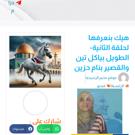
جرا
م
هيك بنعرفها
لحلقة الثانية-
الطويل بياكل تين
والقصير بنام حزين
موقع مخيم الرشيدية
الرئيسية
فيديو
شارك على :
واتس أب
فيسبوك