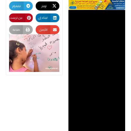
تويتر
تيليغرام
لينكد إن
بين تريست
الأيميل
طباعة