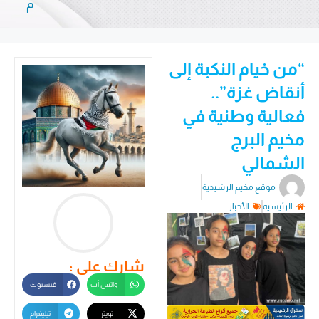
م
“من خيام النكبة إلى
أنقاض غزة”..
فعالية وطنية في
مخيم البرج
الشمالي
موقع مخيم الرشيدية
الرئيسية
الأخبار
شارك على :
واتس أب
فيسبوك
تويتر
تيليغرام