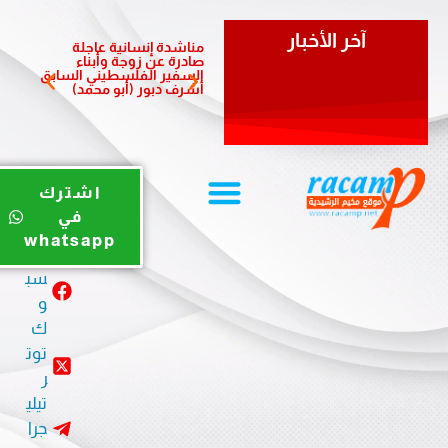
آخر الأخبار
مناشدة إنسانية عاجلة
مبادرة 
صادرة عن زوجة وأبناء
الشعبي
السفير الفلسطيني السابق
لدعم أ
أشرف دبور (أبو محمد)
المزمن
يوت
اشترك
يو
في
ب
whatsapp
في
سب
و
ك
توت
ر
تيلي
جرا