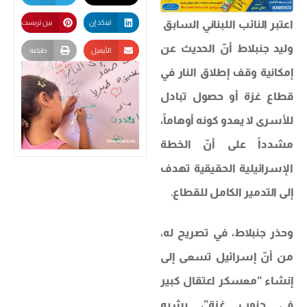
اعتبر النائب اللبناني السابق ​
لينكد إن
بين تريست
وليد جنبلاط​ أنّ الحديث عن
الأيميل
طباعة
إمكانية وقف إطلاق النار في
قطاع ​غزة​ أو حصول تبادل
للأسرى لا يعدو كونه أوهاماً،
مشدداً على أنّ الخطة
الإسرائيلية الحقيقية تهدف
إلى التدمير الكامل للقطاع.
وحذر جنبلاط، في تصريح له،
من أنّ إسرائيل تسعى إلى
إنشاء “معسكر اعتقال كبير
في جنوب غزة”، يشبه