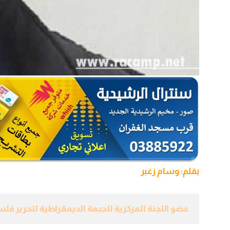
بقلم: وسام زغبر
عضو اللجنة المركزية للجبهة الديمقراطية لتحرير ف