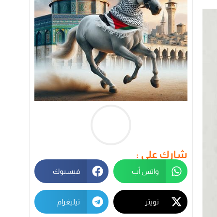
شارك على :
واتس أب
فيسبوك
تويتر
تيليغرام