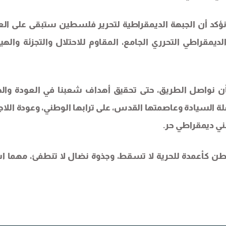
ة، نؤكد أن الجبهة الديمقراطية لتحرير فلسطين ستبقى على الع
يمقراطي التحرري الجامع، المقاوم للاحتلال والتجزئة والهيم
 بأن نواصل الطريق، حتى تحقيق أهداف شعبنا في العودة والح
لة السيادة وعاصمتها القدس، على ترابها الوطني، وعودة اللاج
وطن كأعمدة للحرية لا تسقط، وجذوة نضال لا تنطفئ، مهما ا