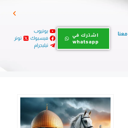
اليو
يوتيوب
معنا
اشترك في
فيسبوك
توتر
whatsapp
تيليجرام