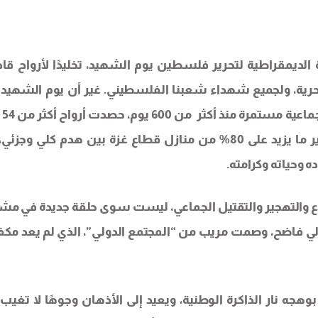
الديمقراطية لتحرير فلسطين يوم الشهيد، تخليدًا لأرواح قاد
الحرية، ولجميع شهداء شعبنا الفلسطيني. غير أن يوم الشهيد 
العام يأتي
شهيد، وخلّفت أكثر من 123 ألف جريح، وأدت إلى تدمير ما يزيد على 80% من منازل قطاع غزة بين هدم كلي و
وحياته وكرامته.
لاع والتهجير والتقتيل الجماعي، ليست سوى حلقة جديدة في مش
ودولي فاضح، وصمت مريب من “المجتمع الدولي”، الذي لم يعد مكفو
هجه نار الذاكرة الوطنية، ويعيد إلى الأذهان وجوهًا لا تغيب