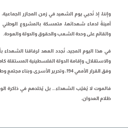
وإننا، إذ نُحيي يوم الشهيد في زمن المجازر الجماعي
أمينةً لدماء شهدائها، متمسكة بالمشروع الوطني الد
والقائم على وحدة الشعب والحقوق والدولة والعودة.
في هذا اليوم المجيد، نُجدد العهد لرفاقنا الشهداء
والاستقلال، وإقامة الدولة الفلسطينية المستقلة كام
وفق القرار الأممي 194، وتحرير الأسرى، وبناء مجتمع وطني ديمقراطي حر.
فالموت لا يُغيّب الشهداء… بل يُخلدهم في ذاكرة ال
ظلام العدوان.