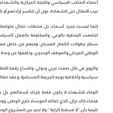
أعضاء المكتب السياسي واللجنة المركزية والشهداء 
درب النضال حتى الشهادة، دون أن تنكسر إرادتهم أو تل
إنها ليست مجرد أسماء، بل محطات نضال متواصلة تُ
اجتمعت البندقية بالوعي، والمقاومة بالفعل السيا
سطر بطولات الكفاح المسلح، ومنهم من خاض معركة 
الوطني المرحلي والموقف الوحدوي، ودافعوا عن وحدة ال
واليوم، في ظل صمت عربي ودولي، واتساع رقعة التطبي
سياسية وأخلاقية بوجه الجريمة المستمرة، وعهد نضا
الوفاء للشهداء لا يكون فقط بترداد أسمائهم، بل بال
فدماء خالد نزال، الذي اغتاله الموساد خارج الوطن، ووص
تلزمنا بأن “لا نسقط الراية”، ولا نحيد عن المشروع الوط