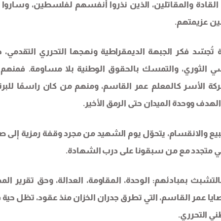
القادة والمقاتلين، الذين نذروا أنفسهم لفلسطين، وساروا 
ين عزيمتهم.
جسّد فكر الجبهة الديمقراطية ونهجها التحرري التقدمي، 
سي الثوري، والتمسك بالحقوق الوطنية بلا مساومة. فمنهم
الأسر كالمعلم عمر القاسم، ومنهم من كان راسمًا للبرن
هدف ووحدة الميدان حتى الرمق الأخير.
ع والانقسام، يتحوّل يوم الشهيد من مجرد وقفة رمزية إلى ص
لي متجدد مع من سبقونا على درب الشهادة.
تشبث بمبادئهم: الوحدة، المقاومة، العدالة، وحق تقرير المص
ايا عمر القاسم، التي تطرق جدران الخزان منذ عقود، تظل حية في
ني التحرري.