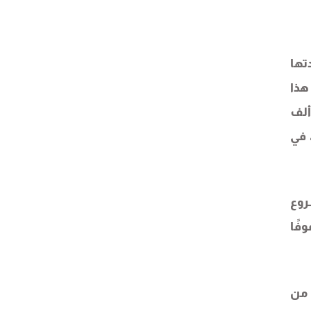
تها
هذا
 على وقع مجازر لا تتوقف، وسط حرب إبادة جماعية مستمرة منذ أكثر من 600 يوم، حصدت أرواح أكثر من 54 ألف
جزئي، في
روع
فًا
 من