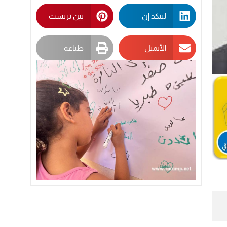
لينكد إن
بين تريست
الأيميل
طباعة