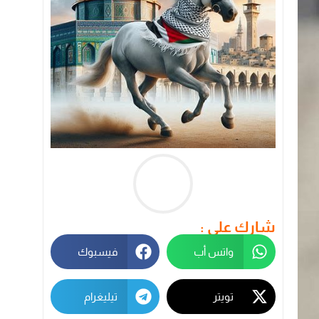
شارك على :
واتس أب
فيسبوك
تويتر
تيليغرام