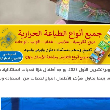
وسط الدمار والمعاناة المستمرة منذ السابع من أكتوبر/تشرين الأول 2023، يواجه أطفال غزة تحديات استث
، بينما يحاول هؤلاء الأطفال انتزاع لحظات من السعادة 