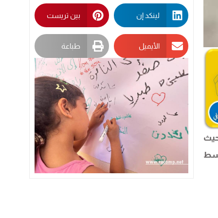
لينكد إن
بين تريست
الأيميل
طباعة
نائية، حيث
وسط