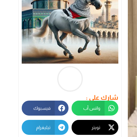
شارك على :
واتس أب
فيسبوك
تويتر
تيليغرام