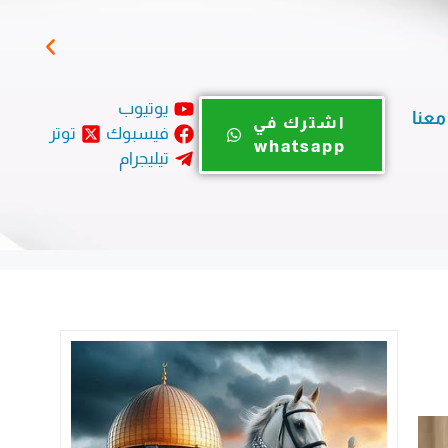
اليو
يوتيوب
معنا
اشترك في
فيسبوك
توتر
whatsapp
تيليجرام