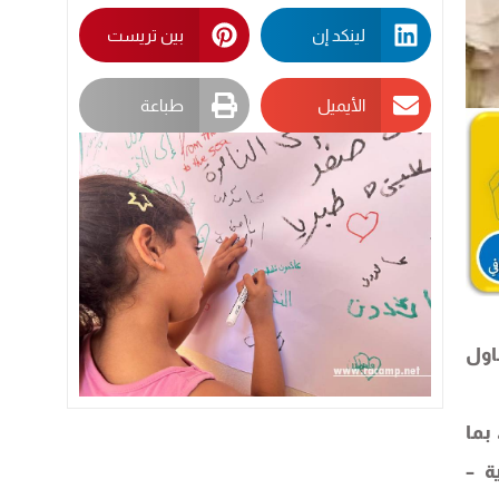
لينكد إن
بين تريست
الأيميل
طباعة
اول
بما
ة –