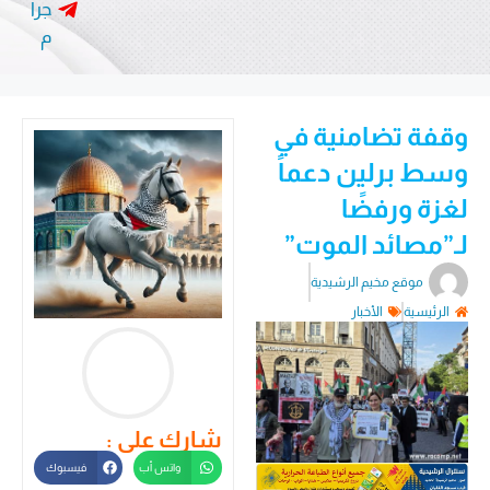
جرا
م
وقفة تضامنية في
وسط برلين دعماً
لغزة ورفضًا
لـ”مصائد الموت”
موقع مخيم الرشيدية
الرئيسية
الأخبار
شارك على :
واتس أب
فيسبوك