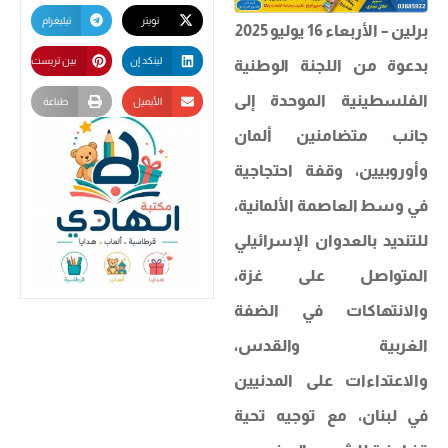
تويتر
تيليغرام
برلين – الأربعاء 16 يوليو 2025
لينكد إن
بين تريست
بدعوة من اللجنة الوطنية
الفلسطينية الموحدة إلى
الأيميل
طباعة
جانب متضامنين ألمان
وأوروبيين، وقفة احتجاجية
في وسط العاصمة الألمانية،
للتنديد بالعدوان الإسرائيلي
المتواصل على غزة،
والانتهاكات في الضفة
الغربية والقدس،
والاعتداءات على المدنيين
في لبنان، مع توجيه تحية