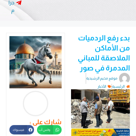
جرا
م
بدء رفع الردميات
من الأماكن
الملاصقة للمباني
المدمرة في صور
موقع مخيم الرشيدية
الرئيسية
الأخبار
شارك على :
واتس أب
فيسبوك