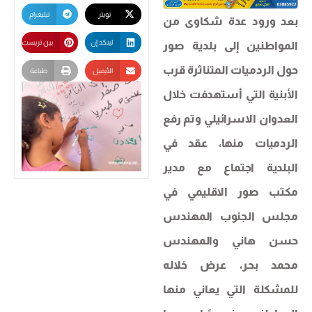
تويتر
تيليغرام
بعد ورود عدة شكاوى من
لينكد إن
بين تريست
المواطنين إلى بلدية صور
حول الردميات المتناثرة قرب
الأيميل
طباعة
الأبنية التي أستهدفت خلال
العدوان الاسرائيلي وتم رفع
الردميات منها، عقد في
البلدية اجتماع مع مدير
مكتب صور الاقليمي في
مجلس الجنوب المهندس
حسن هاني والمهندس
محمد بحر، عرض خلاله
للمشكلة التي يعاني منها