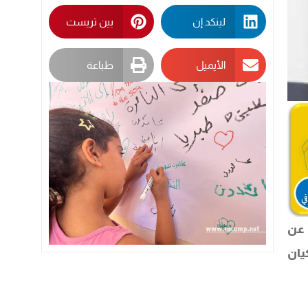
لينكد إن
بين تريست
الأيميل
طباعة
لدفاع عن
يان