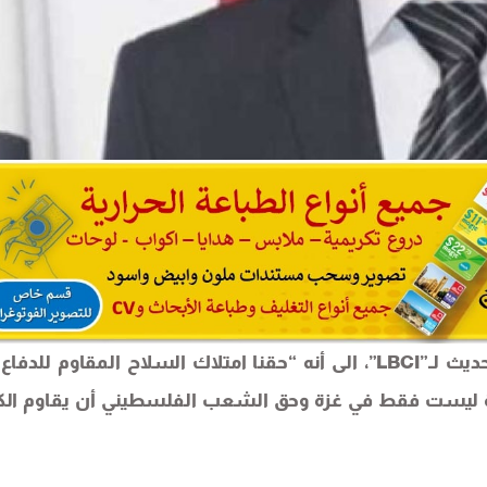
أشار المتحدث باسم حركة “​حماس​” ​جهاد طه​، في حديث لـ”LBCI”، الى أنه “حقنا امتلاك السلاح المقاوم ل
 ليست فقط في غزة وحق الشعب الفلسطيني أن يقاوم الك