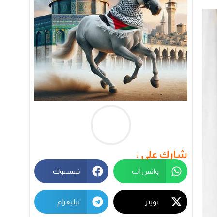
شارك على :
واتس أب
فيسبوك
تويتر
تيليغرام