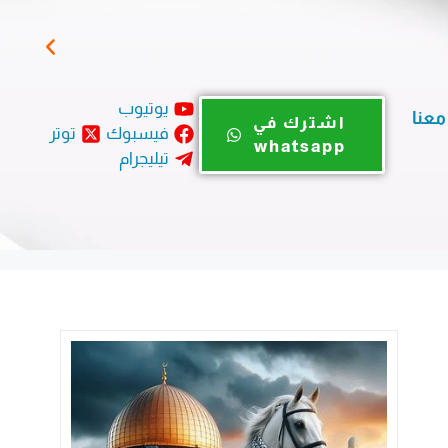
مباد
يوتيوب
معنا
اشترك في
فيسبوك
توتر
whatsapp
تيليجرام