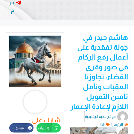
جرا
م
هاشم حيدر في
جولة تفقدية على
أعمال رفع الركام
في صور وقرى
القضاء: تجاوزنا
العقبات ونأمل
تأمين التمويل
اللازم لإعادة الإعمار
موقع مخيم الرشيدية
شارك على :
الرئيسية
الأخبار
واتس أب
فيسبوك