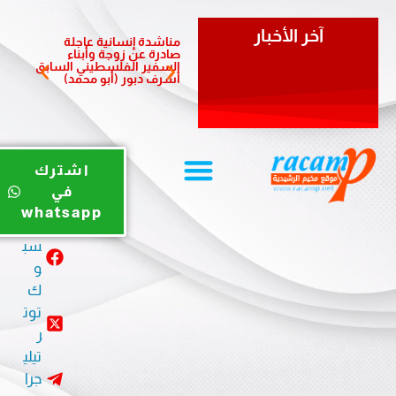
آخر الأخبار
مناشدة إنسانية عاجلة
مبادرة 
صادرة عن زوجة وأبناء
الشعبي
السفير الفلسطيني السابق
لدعم أ
أشرف دبور (أبو محمد)
المزمن
يوت
اشترك
يو
في
ب
whatsapp
في
سب
و
ك
توت
ر
تيلي
جرا