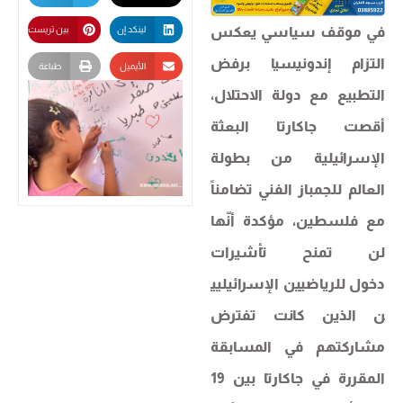
في موقف سياسي يعكس
لينكد إن
بين تريست
التزام إندونيسيا برفض
الأيميل
طباعة
التطبيع مع دولة الاحتلال،
أقصت جاكارتا البعثة
الإسرائيلية من بطولة
العالم للجمباز الفني تضامناً
مع فلسطين، مؤكدة أنّها
لن تمنح تأشيرات
دخول للرياضيين الإسرائيليي
ن الذين كانت تفترض
مشاركتهم في المسابقة
المقررة في جاكارتا بين 19