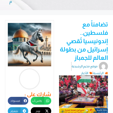
م
تضامناً مع
فلسطين..
إندونيسيا تُقصي
إسرائيل من بطولة
العالم للجمباز
موقع مخيم الرشيدية
الرئيسية
الأخبار
شارك على :
واتس أب
فيسبوك
تويتر
تيليغرام