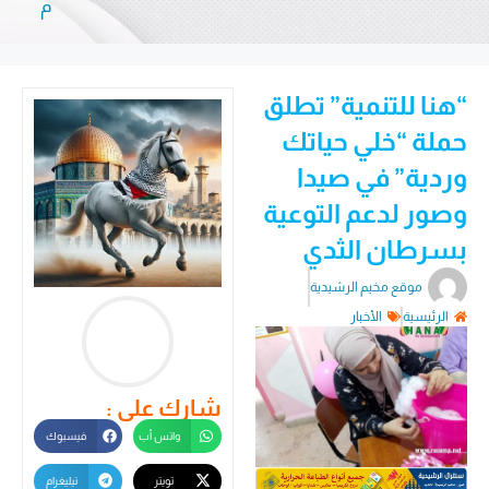
م
“هنا للتنمية” تطلق
حملة “خلي حياتك
وردية” في صيدا
وصور لدعم التوعية
بسرطان الثدي
موقع مخيم الرشيدية
الرئيسية
الأخبار
شارك على :
واتس أب
فيسبوك
تويتر
تيليغرام