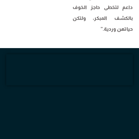
داعم لتخطى حاجز الخوف
بالكشف المبكر، ولتكن
حياتهن وردية.”