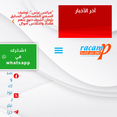
آخر الأخبار
“فرانس برس”: توقيف
سفيرة 
السفير الفلسطيني السابق
تزور بل
بلبنان أشرف دبور بتهم
وتؤكد أ
فساد واختلاس أموال
والشرا
يوت
اشترك
يو
في
ب
whatsapp
في
سب
و
ك
توت
ر
تيلي
جرا