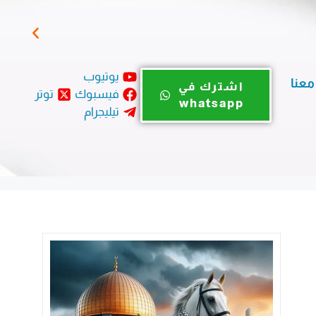
قسم 
يوتيوب
معنا
اشترك في
فيسبوك
توتر
whatsapp
تيليجرام