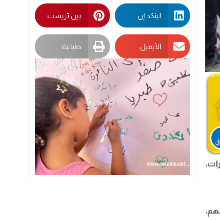
لينكد إن
بين تريست
الأيميل
طباعة
ات،
هم،