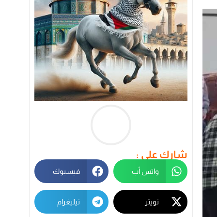
شارك على :
واتس أب
فيسبوك
تويتر
تيليغرام