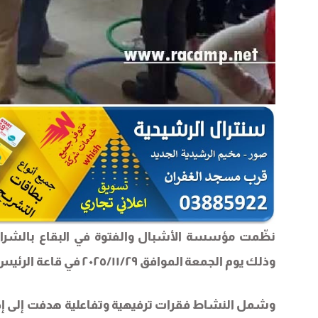
نظّمت مؤسسة الأشبال والفتوة في البقاع بالشراك
وذلك يوم الجمعة الموافق ٢٠٢٥/١١/٢٩ في قاعة الرئيس محمود عباس/ مخيّم الجليل.
وشمل النشاط فقرات ترفيهية وتفاعلية هدفت إلى إدخال