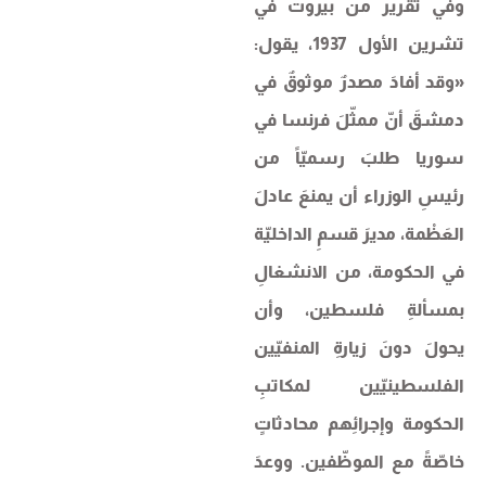
وفي تقرير من بيروت في
تشرين الأول 1937، يقول:
«وقد أفادَ مصدرٌ موثوقٌ في
دمشقَ أنّ ممثّلَ فرنسا في
سوريا طلبَ رسميّاً من
رئيسِ الوزراء أن يمنعَ عادلَ
العَظْمة، مديرَ قسمِ الداخليّة
في الحكومة، من الانشغالِ
بمسألةِ فلسطين، وأن
يحولَ دونَ زيارةِ المنفيّين
الفلسطينيّين لمكاتبِ
الحكومة وإجرائِهم محادثاتٍ
خاصّةً مع الموظّفين. ووعدَ