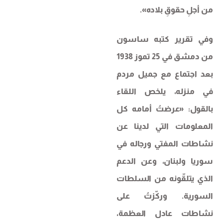
من أجلِ حقوقِ بلاده».
وفي تقرير كتبه ساسون
من دمشق في 25 تموز 1938
بعد اجتماع مع جميل مردم
في منزله، يلخص اللقاء
بالقول: «عرضتُ أمامه كل
المعلومات التي لدينا عن
نشاطات المفتي ورجاله في
سوريا ولبنان، وعن الدعم
الذي يتلقّونه من السلطات
السورية. وركّزتُ على
نشاطات عادل العظمة،