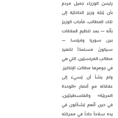
رئيسُ الوزراء جميل مردم
بأن يُنبّهَ وزيرَ الداخليّة إلى
تلك المطالب، فأجابَ الوزيرُ
بأنّه — بعد تنظيمِ العلاقات
بين سوريا وفرنسا —
سيكونُ مستعدّاً لتنفيذِ
مطالبِ الفرنسيّين، التي هي
في جوهرِها مطالبُ الإنكليز.
ولم يشأ أن يُسيءَ إلى
علاقاته مع أنصارِ «الوحدة
العربيّة» والفلسطينيّين،
في حينِ أنّهم يُشكّلون في
يده سلاحاً حاداً في معركته