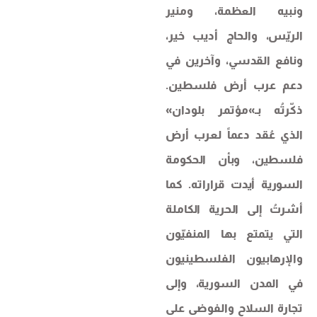
ونبيه العظمة، ومنير
الريّس، والحاج أديب خير،
ونافع القدسي، وآخرين في
دعم عرب أرض فلسطين.
ذكّرتُه بـ»مؤتمر بلودان»
الذي عُقد دعماً لعرب أرض
فلسطين، وبأن الحكومة
السورية أيدت قراراته. كما
أشرتُ إلى الحرية الكاملة
التي يتمتع بها المنفيّون
والإرهابيون الفلسطينيون
في المدن السورية، وإلى
تجارة السلاح والفوضى على