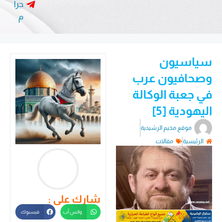
جرا
م
سياسيون
وصحافيون عرب
في جعبة الوكالة
اليهودية [5]
موقع مخيم الرشيدية
الرئيسية
مقالات
شارك على :
واتس أب
فيسبوك