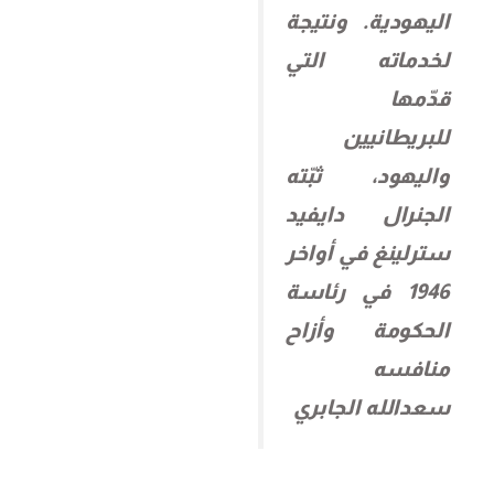
اليهودية. ونتيجة
لخدماته التي
قدّمها
للبريطانيين
واليهود، ثبّته
الجنرال دايفيد
سترلينغ في أواخر
1946 في رئاسة
الحكومة وأزاح
منافسه
سعدالله الجابري