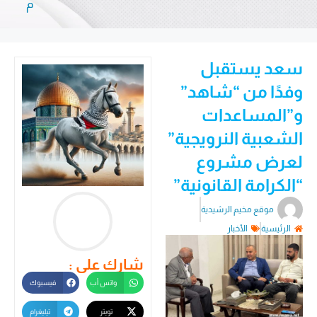
م
سعد يستقبل
وفدًا من “شاهد”
و”المساعدات
الشعبية النرويجية”
لعرض مشروع
“الكرامة القانونية”
موقع مخيم الرشيدية
الرئيسية
الأخبار
شارك على :
واتس أب
فيسبوك
تويتر
تيليغرام