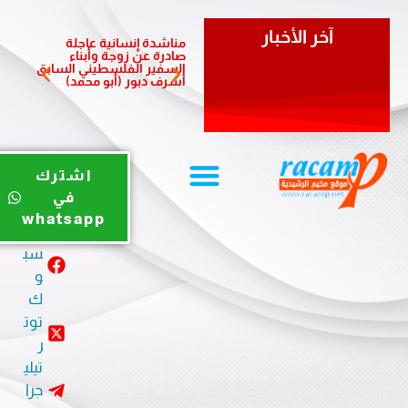
آخر الأخبار
مناشدة إنسانية عاجلة
مبادرة 
صادرة عن زوجة وأبناء
الشعبي
السفير الفلسطيني السابق
لدعم أ
أشرف دبور (أبو محمد)
المزمن
يوت
اشترك
يو
في
ب
whatsapp
في
سب
و
ك
توت
ر
تيلي
جرا