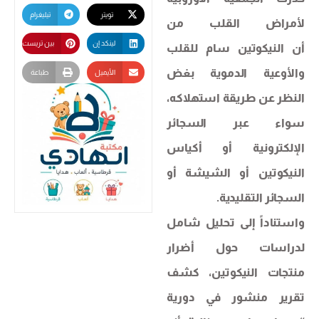
تويتر
تيليغرام
لأمراض القلب من
لينكد إن
بين تريست
أن النيكوتين سام للقلب
والأوعية الدموية بغض
الأيميل
طباعة
النظر عن طريقة استهلاكه،
سواء عبر السجائر
الإلكترونية أو أكياس
النيكوتين أو الشيشة أو
السجائر التقليدية.
واستناداً إلى تحليل شامل
لدراسات حول أضرار
منتجات النيكوتين، كشف
تقرير منشور في دورية