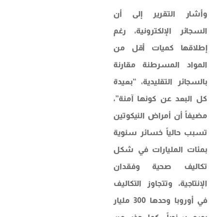
وأشار التقرير إلى أن
السجائر الإلكترونية، رغم
إطلاقها كميات أقل من
المواد المسرطنة مقارنة
بالسجائر التقليدية، “بعيدة
كل البعد عن كونها آمنة”،
مضيفاً أن أمراض النيكوتين
تسبب حالياً خسائر سنوية
بمئات المليارات في شكل
تكاليف صحية وفقدان
الإنتاجية، وتتجاوز التكاليف
في أوروبا وحدها 300 مليار