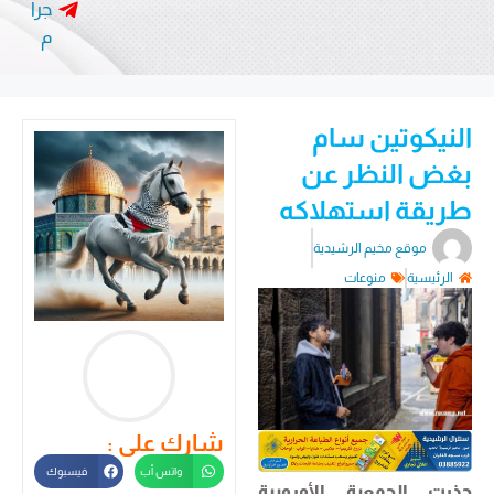
جرا
م
النيكوتين سام
بغض النظر عن
طريقة استهلاكه
موقع مخيم الرشيدية
الرئيسية
منوعات
شارك على :
واتس أب
فيسبوك
حذرت الجمعية الأوروبية