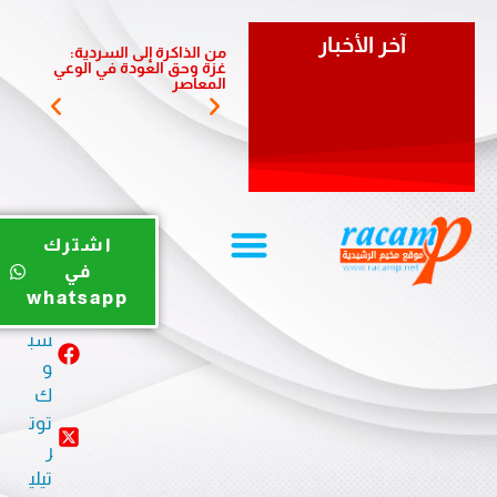
آخر الأخبار
من الذاكرة إلى السردية:
يوم ري
غزة وحق العودة في الوعي
الضبية 
المعاصر
المخيم
يوت
اشترك
يو
في
ب
whatsapp
في
سب
و
ك
توت
ر
تيلي