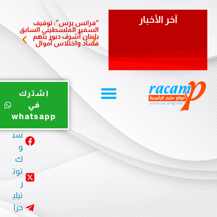
آخر الأخبار
“فرانس برس”: توقيف
سفيرة 
السفير الفلسطيني السابق
تزور بل
بلبنان أشرف دبور بتهم
وتؤكد أ
فساد واختلاس أموال
والشرا
يوت
اشترك
يو
في
ب
whatsapp
في
سب
و
ك
توت
ر
تيلي
جرا