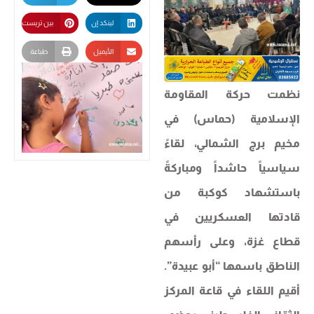
لينكد إن
بين تريست
الأيميل
طباعة
نظمت حركة المقاومة
الإسلامية (حماس) في
مخيم برج الشمالي، لقاءً
سياسياً حاشداً ومباركةً
باستشهاد كوكبة من
قادتها العسكريين في
قطاع غزة، وعلى رأسهم
الناطق باسمها “أبو عبيدة”.
أقيم اللقاء في قاعة المركز