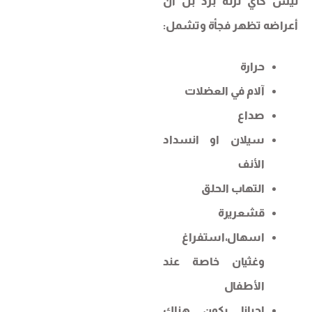
ليس كأي نزلة برد بل ان
أعراضه تظهر فجأة وتشمل:
حرارة
آلام في العضلات
صداع
سيلان او انسداد
الأنف
التهاب الحلق
قشعريرة
اسهال،استفراغ
وغثيان خاصة عند
الأطفال
احيانا يكون هناك