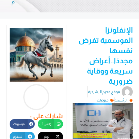
م
الإنفلونزا
الموسمية تفرض
نفسها
مجددًا..أعراض
سريعة ووقاية
ضرورية
موقع مخيم الرشيدية
الرئيسية
منوعات
شارك على :
واتس أب
فيسبوك
تويتر
تيليغرام