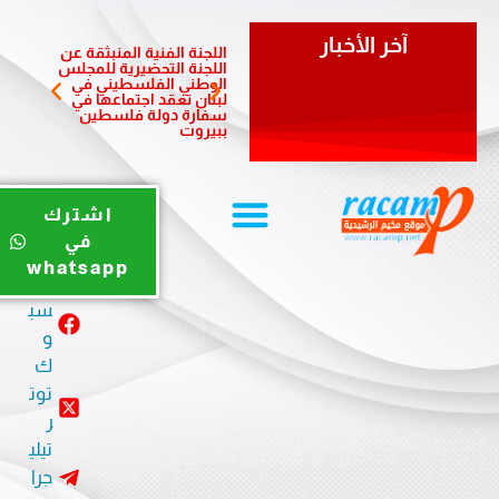
آخر الأخبار
اللجنة الفنية المنبثقة عن
السفير
اللجنة التحضيرية للمجلس
موسى 
الوطني الفلسطيني في
لبنان تعقد اجتماعها في
سفارة دولة فلسطين
ببيروت
يوت
اشترك
يو
في
ب
whatsapp
في
سب
و
ك
توت
ر
تيلي
جرا