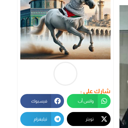
شارك على :
واتس أب
فيسبوك
تويتر
تيليغرام