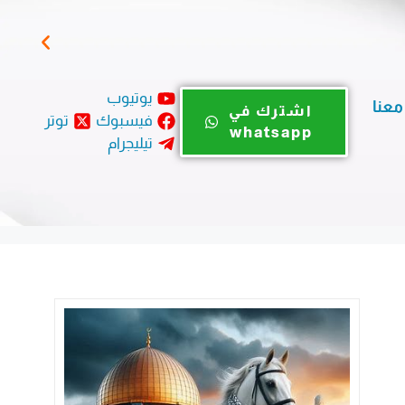
مباد
يوتيوب
معنا
اشترك في
فيسبوك
توتر
whatsapp
تيليجرام