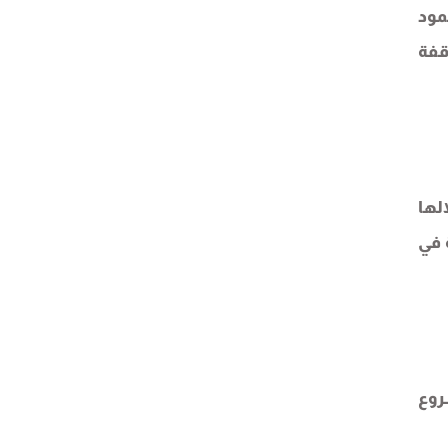
مود
قفة
لها
 في
روع