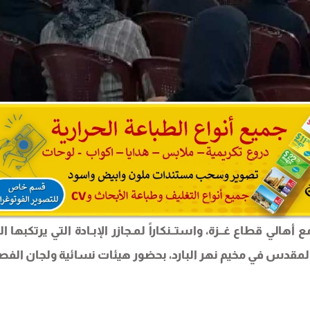
الي قطاع غــزة، واستــنكاراً لمـجازر الإبـادة التي يرتكبها ا
لمقدس في مخيم نهر البارد، بحضور هيئات نسائية ولجان الفص