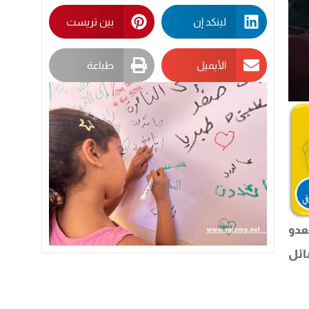
لينكد إن
بين تريست
الأيميل
طباعة
لعدو
ائل