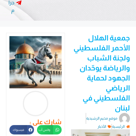
جرا
م
جمعية الهلال
الأحمر الفلسطيني
ولجنة الشباب
والرياضة يوحّدان
الجهود لحماية
الرياضي
الفلسطيني في
لبنان
موقع مخيم الرشيدية
شارك على :
الرئيسية
الأخبار
واتس أب
فيسبوك