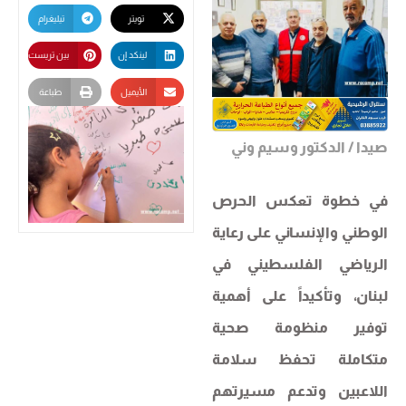
تويتر
تيليغرام
لينكد إن
بين تريست
الأيميل
طباعة
صيدا / الدكتور وسيم وني
في خطوة تعكس الحرص
الوطني والإنساني على رعاية
الرياضي الفلسطيني في
لبنان، وتأكيداً على أهمية
توفير منظومة صحية
متكاملة تحفظ سلامة
اللاعبين وتدعم مسيرتهم