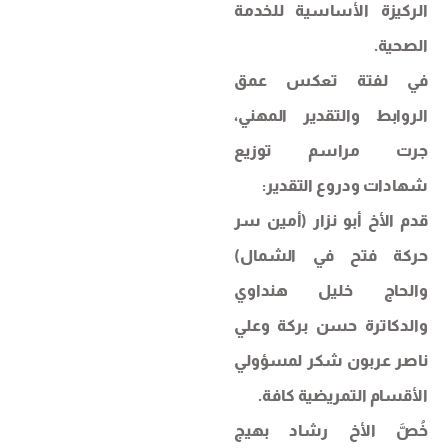
الركيزة الأساسية للخدمة
الصحية.
في لفتة تعكس عمق
الروابط والتقدير المهني،
جرت مراسم توزيع
شهادات ودروع التقدير:
قدم الأخ أبو نزار (أمين سر
حركة فتح في الشمال)
والحاج خليل هنداوي
والدكاترة حسن بركة وعلي
ناصر عربون شكر لمسؤولي
الأقسام التمريضية كافة.
خُصَّ الأخ رشاد بهيج