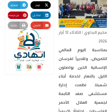
تويتر
تيليغرام
لينكد إن
بين تريست
الأيميل
طباعة
مخيم البداوي | الثلاثاء 12 أيار
2026
بمناسبة اليوم العالمي
للتمريض، وتقديراً لفرسان
الإنسانية الذين يواصلون
الليل بالنهار لخدمة أبناء
شعبنا، نظمت إدارة
مستشفى صفد التابعة
لجمعية الهلال الأحمر
الفلسطيني احتفالاً تكريمياً