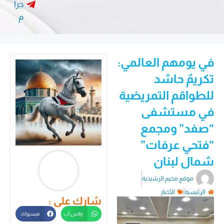
جرا
م
في يومهم العالمي:
تكريمٌ حاشد
للطواقم التمريضية
في مستشفى
“صفد” ومجمع
“فتحي عرفات”
شمال لبنان
موقع مخيم الرشيدية
الرئيسية
الأخبار
شارك على :
واتس أب
فيسبوك