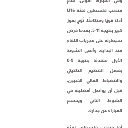
وفي المباراة الأولى، قدّم
منتخب فلسطين لفئة U16
أداءً قويًا ومتكاملًا، تُوّج بفوز
كبير بنتيجة 11-5، بعدما فرض
سيطرته على مجريات اللقاء
منذ البداية، وأنهى الشوط
الأول متقدمًا بنتيجة 9-0
بفضل التنظيم التكتيكي
والانضباط العالي للاعبين،
قبل أن يواصل أفضليته في
الشوط الثاني ويحسم
المباراة عن جدارة.
أما منتخب فلسطين لفئة