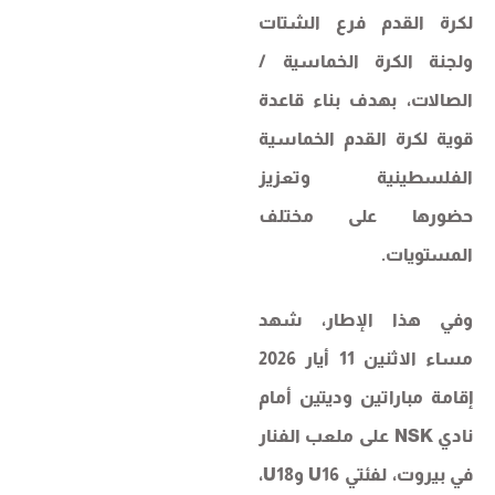
لكرة القدم فرع الشتات
ولجنة الكرة الخماسية /
الصالات، بهدف بناء قاعدة
قوية لكرة القدم الخماسية
الفلسطينية وتعزيز
حضورها على مختلف
المستويات.
وفي هذا الإطار، شهد
مساء الاثنين 11 أيار 2026
إقامة مباراتين وديتين أمام
نادي NSK على ملعب الفنار
في بيروت، لفئتي U16 وU18،