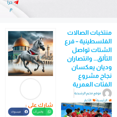
جرا
م
منتخبات الصالات
الفلسطينية – فرع
الشتات تواصل
التألق… وانتصاران
وديان يعكسان
نجاح مشروع
الفئات العمرية
موقع مخيم الرشيدية
الرئيسية
الأخبار
شارك على :
واتس أب
فيسبوك