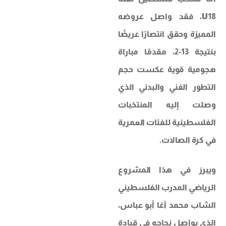
U18، فقد واصل عروضه
المميزة وحقق انتصارًا عريضًا
بنتيجة 13-2، مقدمًا مباراة
هجومية قوية عكست حجم
التطور الفني والبدني الذي
وصلت إليه المنتخبات
الفلسطينية للفئات العمرية
في كرة الصالات.
ويبرز في هذا المشروع
الرياضي المدرب الفلسطيني
الشاب محمد آغا أبو عباس،
الذي يواصل نجاحه في قيادة