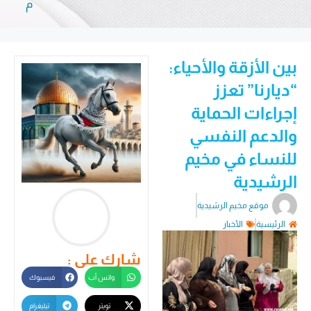
م
بين الأزقة والأحياء:
“ديارنا” تعزز
إجراءات الحماية
والدعم النفسي
للنساء في مخيم
الرشيدية
موقع مخيم الرشيدية
الرئيسية
الأخبار
شارك على :
واتس أب
فيسبوك
تويتر
تيليغرام