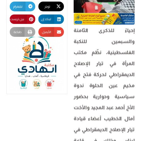
تويتر
تيليغرام
لينكد إن
بين تريست
إحياءً للذكرى الثامنة
الأيميل
طباعة
والسبعين للنكبة
الفلسطينية، نظّم مكتب
المرأة في تيار الإصلاح
الديمقراطي لحركة فتح في
مخيم عين الحلوة ندوة
سياسية وحوارية بحضور
الأخ أحمد عبد المجيد والأخت
آمال الخطيب أعضاء قيادة
تيار الإصلاح الديمقراطي في
لبنان، وذلك في قاعة