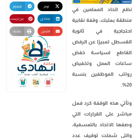
تويتر
تيليغرام
نظم اتحاد المعلمين في
لينكد إن
بين تريست
منطقة بعلبك، وقفة نقابية
احتجاجية في ثانوية
الأيميل
طباعة
القسطل تعبيرًا عن الرفض
القاطع لسياسة خفض
ساعات العمل وتخفيض
رواتب الموظفين بنسبة
20%.
وتأتي هذه الوقفة كرد فعل
مباشر على القرارات التي
وصفها الاتحاد بالتعسفية،
والتي شملت توقيف عدد