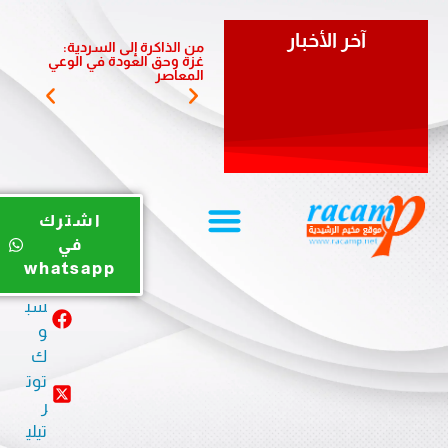
آخر الأخبار
من الذاكرة إلى السردية:
يوم ري
غزة وحق العودة في الوعي
الضبية 
المعاصر
المخيم
يوت
اشترك
يو
في
ب
whatsapp
في
سب
و
ك
توت
ر
تيلي