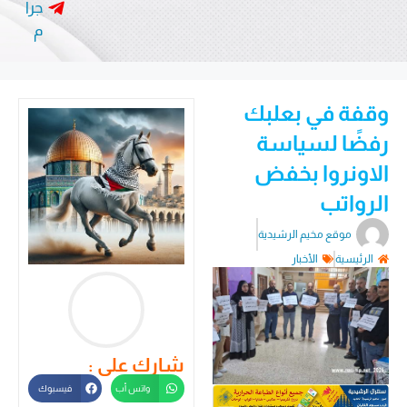
جرا
م
وقفة في بعلبك
رفضًا لسياسة
الاونروا بخفض
الرواتب
موقع مخيم الرشيدية
الرئيسية
الأخبار
شارك على :
واتس أب
فيسبوك