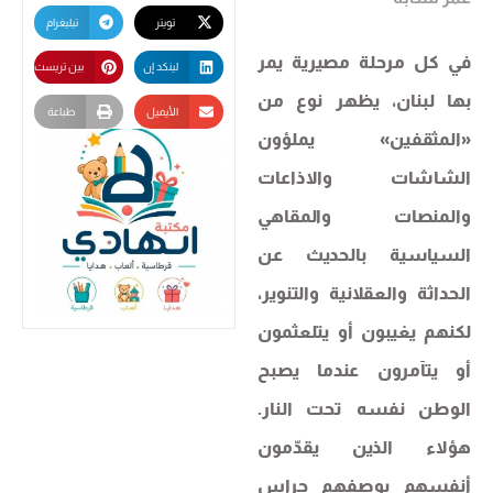
تويتر
تيليغرام
في كل مرحلة مصيرية يمر
لينكد إن
بين تريست
بها لبنان، يظهر نوع من
الأيميل
طباعة
«المثقفين» يملؤون
الشاشات والاذاعات
والمنصات والمقاهي
السياسية بالحديث عن
الحداثة والعقلانية والتنوير،
لكنهم يغيبون أو يتلعثمون
أو يتآمرون عندما يصبح
الوطن نفسه تحت النار.
هؤلاء الذين يقدّمون
أنفسهم بوصفهم حراس